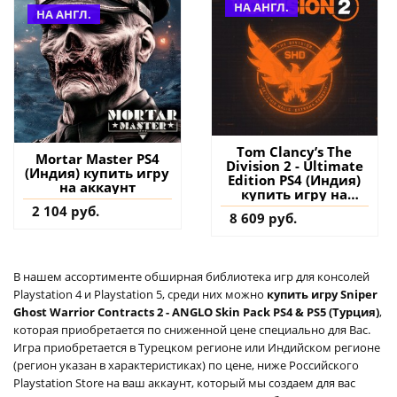
НА АНГЛ.
НА АНГЛ.
Tom Clancy’s The
Mortar Master PS4
Division 2 - Ultimate
(Индия) купить игру
Edition PS4 (Индия)
на аккаунт
купить игру на
аккаунт
2 104 руб.
8 609 руб.
В нашем ассортименте обширная библиотека игр для консолей
Playstation 4 и Playstation 5, среди них можно
купить игру Sniper
Ghost Warrior Contracts 2 - ANGLO Skin Pack PS4 & PS5 (Турция)
,
которая приобретается по сниженной цене специально для Вас.
Игра приобретается в Турецком регионе или Индийском регионе
(регион указан в характеристиках) по цене, ниже Российского
Playstation Store на ваш аккаунт, который мы создаем для вас