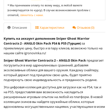
* Мы принимаем оплату по всему миру, в любой валюте
(конвертируется по курсу). В случае возникновения проблем с
оплатой,
свяжитесь с нами.
Описание
Характеристики
Отзывов (0)
Купить на аккаунт дополнение Sniper Ghost Warrior
Contracts 2 - ANGLO Skin Pack PS4 & PS5 (Турция)
за
приемлимую цену, быстро и в пару кликов, возможно только на
нашем сайте igronovinka.ru!
Sniper Ghost Warrior Contracts 2 – ANGLO Skin Pack
предлагает
погрузиться в мир адреналиновых сражений, добавляя
эксклюзивные облики для вашего оружия. Каждому снайперу,
который держит под прицелом свою цель, будет приятно
подчеркнуть свою индивидуальность и преданность родине.
Эта цифровая коллекция доступна для загрузки как на PS4, так и
на PS5, предоставляя вам возможность насладиться
расширенным игровым опытом на любой из платформ. В новой
коллекции скинов вы найдете оружейные облики, которые
вдохновлены могущественными нациями, участвующими в моем