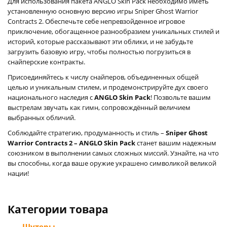
Для использования пакета ANGLO Skin Pack необходимо иметь
установленную основную версию игры Sniper Ghost Warrior
Contracts 2. Обеспечьте себе непревзойденное игровое
приключение, обогащенное разнообразием уникальных стилей и
историй, которые рассказывают эти облики, и не забудьте
загрузить базовую игру, чтобы полностью погрузиться в
снайперские контракты.
Присоединяйтесь к числу снайперов, объединенных общей
целью и уникальным стилем, и продемонстрируйте дух своего
национального наследия с
ANGLO Skin Pack
! Позвольте вашим
выстрелам звучать как гимн, сопровождённый величием
выбранных обличий.
Соблюдайте стратегию, продуманность и стиль –
Sniper Ghost
Warrior Contracts 2 – ANGLO Skin Pack
станет вашим надежным
союзником в выполнении самых сложных миссий. Узнайте, на что
вы способны, когда ваше оружие украшено символикой великой
нации!
Категории товара
- Шутеры