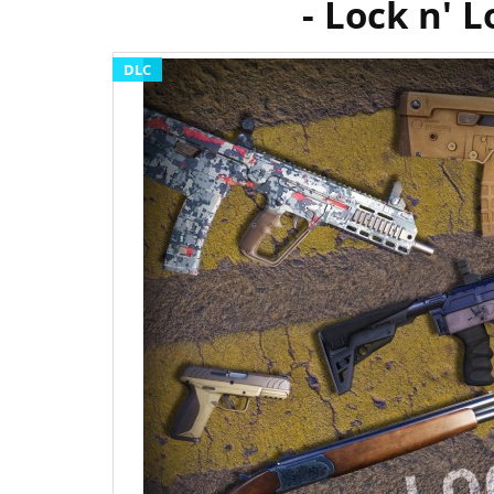
- Lock n' 
DLC