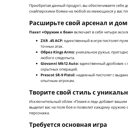
Приобретая данный продукт, вы обеспечиваете себе до
снайперскими боями на любой из имеющихся у вас пл
Расширьте свой арсенал и до
Пакет «Оружие к бою»
включает в себя четыре экск
ZXR .45 ACP:
единственный в игре пистолет-пул
точных атак.
Обрез Kings Arms:
уникальное ружье, пригодное
любого следопыта.
Giovanni Mk12 Auto:
единственный дробовик с 
скрытных операций.
Prescot SR-9 Pistol:
надежный пистолет с выдающ
опытным игрокам.
Творите свой стиль с уникал
Исключительный облик «Пламя и лед» добавит вашим
выделит вас на поле боя и позволит каждому оружию 
персонажа.
Требуется основная игра