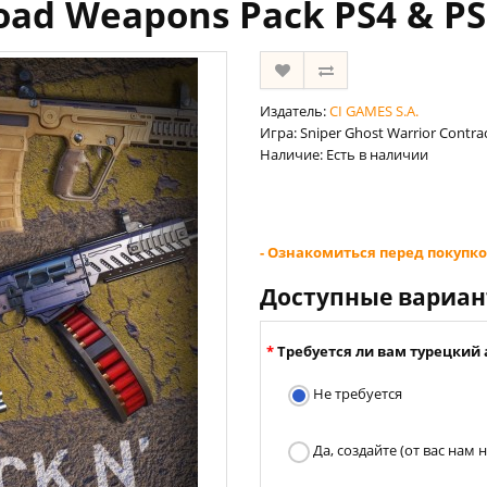
Load Weapons Pack PS4 & P
Издатель:
CI GAMES S.A.
Игра: Sniper Ghost Warrior Contra
Наличие: Есть в наличии
- Ознакомиться перед покупко
Доступные вариа
Требуется ли вам турецкий 
Не требуется
Да, создайте (от вас нам