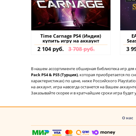
Time Carnage PS4 (Индия)
E
купить игру на аккаунт
Sea
FOR
2 104 руб.
3 708 руб.
3 9
к
В нашем ассортименте обширная библиотека игр для кон
Pack PS4 & PS5 (Турция)
, которая приобретается по с
характеристиках) по цене, ниже Российского Playstat
на аккаунт, игра навсегда останется на Вашем аккаунт
Заказывайте скорее и в кратчайшие сроки игра будет у
О нас