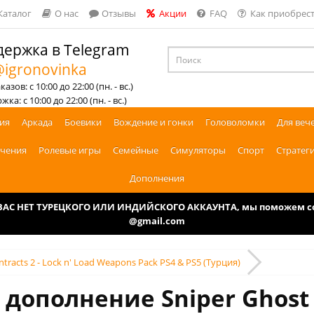
Каталог
О нас
Отзывы
Акции
FAQ
Как приобрест
ержка в Telegram
igronovinka
азов: с 10:00 до 22:00 (пн. - вс.)
ка: с 10:00 до 22:00 (пн. - вс.)
ия
Аркада
Боевики
Вождение и гонки
Головоломки
Для веч
чения
Ролевые игры
Семейные
Симуляторы
Спорт
Стратег
Дополнения
У ВАС НЕТ ТУРЕЦКОГО ИЛИ ИНДИЙСКОГО АККАУНТА, мы поможем соз
@gmail.com
ntracts 2 - Lock n' Load Weapons Pack PS4 & PS5 (Турция)
дополнение Sniper Ghost 