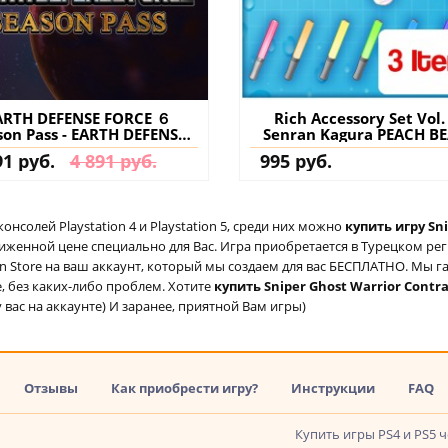
ARTH DEFENSE FORCE ６
Rich Accessory Set Vol. 
son Pass - EARTH DEFENSE
Senran Kagura PEACH B
CE 6 PS4 & PS5 (Турция)
SPLASH PS4 (Турция) ку
91 руб.
4 891 руб.
995 руб.
упить дополнение на
дополнение на аккау
аккаунт
солей Playstation 4 и Playstation 5, среди них можно
купить игру Sni
ниженной цене специально для Вас. Игра приобретается в Турецком ре
ion Store на ваш аккаунт, который мы создаем для вас БЕСПЛАТНО. Мы г
е, без каких-либо проблем. Хотите
купить Sniper Ghost Warrior Contra
 вас на аккаунте) И заранее, приятной Вам игры)
Отзывы
Как приобрести игру?
Инструкции
FAQ
Купить игры PS4 и PS5 