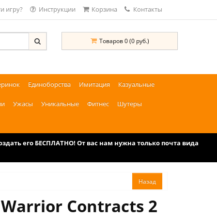
и игру?
Инструкции
Корзина
Контакты
Товаров 0 (0 руб.)
еринок
Единоборства
Имитация
Казуальные
ии
Ужасы
Уникальные
Фитнес
Шутеры
дать его БЕСПЛАТНО! От вас нам нужна только почта вида
Warrior Contracts 2