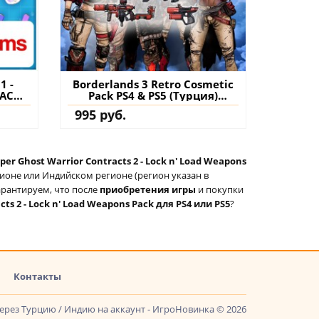
1 -
Borderlands 3 Retro Cosmetic
EACH
Pack PS4 & PS5 (Турция)
пить
купить дополнение на
995 руб.
нт
аккаунт
per Ghost Warrior Contracts 2 - Lock n' Load Weapons
гионе или Индийском регионе (регион указан в
арантируем, что после
приобретения игры
и покупки
cts 2 - Lock n' Load Weapons Pack для PS4 или PS5
?
Контакты
через Турцию / Индию на аккаунт - ИгроНовинка © 2026