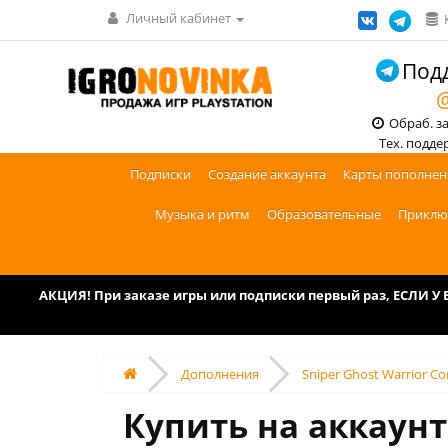
Личный кабинет
Подд
@
Обраб. зак
Тех. поддерж
Подписки
Создание аккаунта
Карты пополнен
Музыка и ритм
Образовательные
Приклю
АКЦИЯ! При заказе игры или подписки первый раз, ЕСЛИ 
Дополнения
Sniper Ghost Warrior Co
Купить на аккаунт 