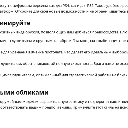
ступ к цифровым версиям как для PS4, так и для PS5. Такое удобное 
атформ. Откройте для себя новые возможности и не ограничивайтесь
минируйте
люзивных вида оружия, позволяющих вам добиться превосходства в лю
емет с глушителем и крупным калибром. Эта мощная комбинация прев
 для хранения в ячейке пистолета, что делает его идеальным выборо
глушителем, обеспечивающий полную скрытность. Враги даже не осозн
имся глушителем, оптимальный для стратегической работы на близких
ьными обликами
 оружейным моделям выразительную эстетику и подчеркнет ваш инди
соответствовать вашим предпочтениям. Применяйте этот стиль на все