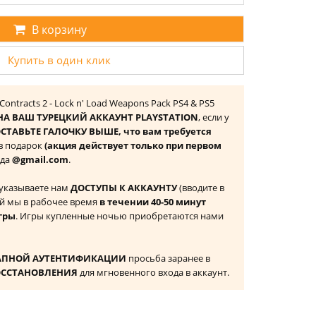
В корзину
Купить в один клик
Contracts 2 - Lock n' Load Weapons Pack PS4 & PS5
НА ВАШ ТУРЕЦКИЙ АККАУНТ PLAYSTATION
, если у
СТАВЬТЕ ГАЛОЧКУ ВЫШЕ, что вам требуется
 в подарок
(акция действует только при первом
ида
@gmail.com
.
 указываете нам
ДОСТУПЫ К АККАУНТУ
(вводите в
й мы в рабочее время
в течении 40-50 минут
гры
. Игры купленные ночью приобретаются нами
АПНОЙ АУТЕНТИФИКАЦИИ
просьба заранее в
ОССТАНОВЛЕНИЯ
для мгновенного входа в аккаунт.