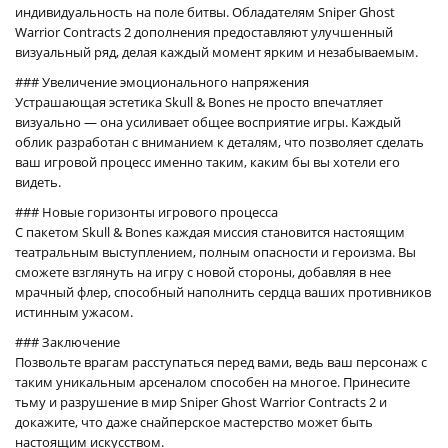
индивидуальность на поле битвы. Обладателям Sniper Ghost
Warrior Contracts 2 дополнения предоставляют улучшенный
визуальный ряд, делая каждый момент ярким и незабываемым.
### Увеличение эмоционального напряжения
Устрашающая эстетика Skull & Bones не просто впечатляет
визуально — она усиливает общее восприятие игры. Каждый
облик разработан с вниманием к деталям, что позволяет сделать
ваш игровой процесс именно таким, каким бы вы хотели его
видеть.
### Новые горизонты игрового процесса
С пакетом Skull & Bones каждая миссия становится настоящим
театральным выступлением, полным опасности и героизма. Вы
сможете взглянуть на игру с новой стороны, добавляя в нее
мрачный флер, способный наполнить сердца ваших противников
истинным ужасом.
### Заключение
Позвольте врагам расступаться перед вами, ведь ваш персонаж с
таким уникальным арсеналом способен на многое. Принесите
тьму и разрушение в мир Sniper Ghost Warrior Contracts 2 и
докажите, что даже снайперское мастерство может быть
настоящим искусством.