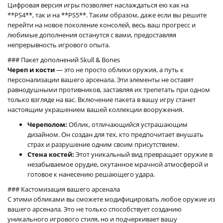
Цифровая версия игры позволяет наслаждаться ею как на
**PS4**, так и на **PS5**. Таким образом, даже если вы решите
перейти на новое поколение консолей, весь ваш прогресс и
любимые дополнения останутся с вами, предоставляя
непрерывность игрового опыта.
### Пакет дополнений Skull & Bones
Череп и кости
— это не просто облики оружия, а путь к
персонализации вашего арсенала. Эти элементы не оставят
равнодушными противников, заставляя их трепетать при одном
только взгляде на вас. Включение пакета в вашу игру станет
настоящим украшением вашей коллекции вооружения.
Череполом:
Облик, отличающийся устрашающим
дизайном. Он создан для тех, кто предпочитает внушать
страх и разрушение одним своим присутствием.
Стена костей:
Этот уникальный вид превращает оружие в
незабываемое орудие, окутанное мрачной атмосферой и
готовое к нанесению решающего удара.
### Кастомизация вашего арсенала
С этими обликами вы сможете модифицировать любое оружие из
вашего арсенала. Это не только способствует созданию
уникального игрового стиля, но и подчеркивает вашу