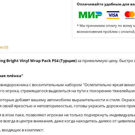
Оплачивайте удобным для вас
* Мы принимаем оплату по всему ми
возникновения проблем с оплатой
 (0)
 Bright Vinyl Wrap Pack PS4 (Турция)
за приемлимую цену, быстро и
вая плёнка"
внедорожника с восхитительным набором "Ослепительно яркая винило
го игрока, стремящегося выделиться на пути к покорению тяжелейших
 которые добавят вашему автомобилю выразительности и стиля. Окраски 
ется своей яркостью и неповторимостью, готовы украсить дорожное при
 в этом паке, позволяют игрокам не только подчеркнуть индивидуальн
 всегда в центре внимания, даже когда находитесь далеко от цивили
 входящих в комплект: