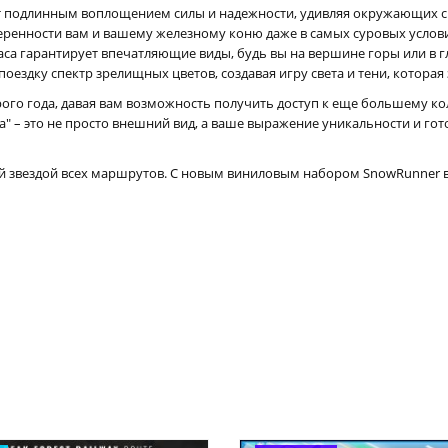
ет подлинным воплощением силы и надежности, удивляя окружающих 
веренности вам и вашему железному коню даже в самых суровых услов
аса гарантирует впечатляющие виды, будь вы на вершине горы или в г
поездку спектр зрелищных цветов, создавая игру света и тени, которая 
рого года, давая вам возможность получить доступ к еще большему к
а" – это не просто внешний вид, а ваше выражение уникальности и го
й звездой всех маршрутов. С новым виниловым набором SnowRunner ва