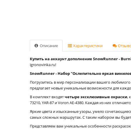
Описание
Характеристики
Отзывов
Купить на аккаунт дополнение SnowRunner - Burning
igronovinka.ru!
SnowRunner - Набор "Ослепительно яркая винило
Погрузитесь в мир персонализации вашего любимого 
предлагает новые уникальные возможности для каждо
В комплект входят
четыре эксклюзивные окраски
,
73210, YAR-87 и Voron AE-4380. Каждая из них отлича
Яркие цвета и изысканные узоры, умело сочетающиеся
самых сложных маршрутах. С таким набором вы будете
Представляем вам уникальные особенности раскрасок,