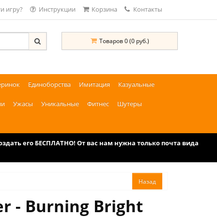
и игру?
Инструкции
Корзина
Контакты
Товаров 0 (0 руб.)
еринок
Единоборства
Имитация
Казуальные
ии
Ужасы
Уникальные
Фитнес
Шутеры
дать его БЕСПЛАТНО! От вас нам нужна только почта вида
- Burning Bright