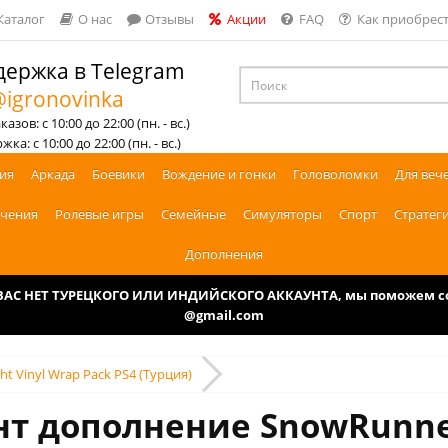
Каталог
О нас
Отзывы
Акции
FAQ
Как приобрест
ержка в Telegram
igronovinka
азов: с 10:00 до 22:00 (пн. - вс.)
ка: с 10:00 до 22:00 (пн. - вс.)
ия
Аркада
Боевики
Вождение и гонки
Головоломки
Для веч
чения
Ролевые игры
Семейные
Симуляторы
Спорт
Стратег
Дополнения
У ВАС НЕТ ТУРЕЦКОГО ИЛИ ИНДИЙСКОГО АККАУНТА, мы поможем соз
@gmail.com
ht Vinyl Wrap Pack PS4 (Турция)
нт дополнение SnowRunner 