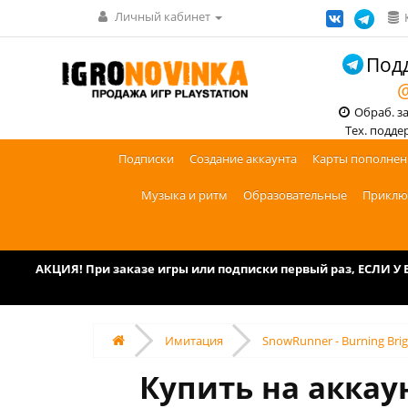
Личный кабинет
Подд
@
Обраб. зак
Тех. поддерж
Подписки
Создание аккаунта
Карты пополнен
Музыка и ритм
Образовательные
Приклю
АКЦИЯ! При заказе игры или подписки первый раз, ЕСЛИ 
Имитация
SnowRunner - Burning Brig
Купить на аккау