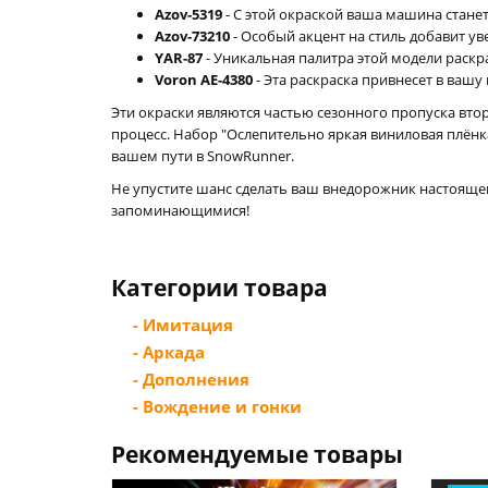
Azov-5319
- С этой окраской ваша машина стан
Azov-73210
- Особый акцент на стиль добавит у
YAR-87
- Уникальная палитра этой модели раскр
Voron AE-4380
- Эта раскраска привнесет в вашу 
Эти окраски являются частью сезонного пропуска вто
процесс. Набор "Ослепительно яркая виниловая плёнк
вашем пути в SnowRunner.
Не упустите шанс сделать ваш внедорожник настояще
запоминающимися!
Категории товара
- Имитация
- Аркада
- Дополнения
- Вождение и гонки
Рекомендуемые товары