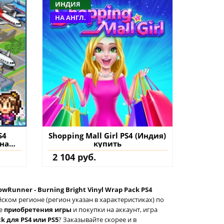
ИНДИЯ
НА АНГЛ.
S4
Shopping Mall Girl PS4 (Индия)
 на
купить
2 104 руб.
owRunner - Burning Bright Vinyl Wrap Pack PS4
ском регионе (регион указан в характеристиках) по
ле
приобретения игры
и покупки на аккаунт, игра
k для PS4 или PS5
? Заказывайте скорее и в