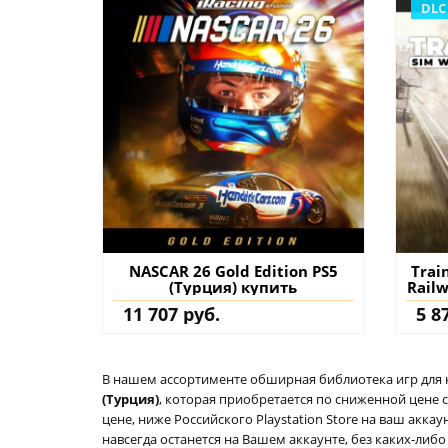
DLC
NASCAR 26 Gold Edition PS5
Train S
(Турция) купить
Railw
Buxto
11 707 руб.
5 8
(Тур
В нашем ассортименте обширная библиотека игр для кон
(Турция)
, которая приобретается по сниженной цене 
цене, ниже Российского Playstation Store на ваш акк
навсегда останется на Вашем аккаунте, без каких-либ