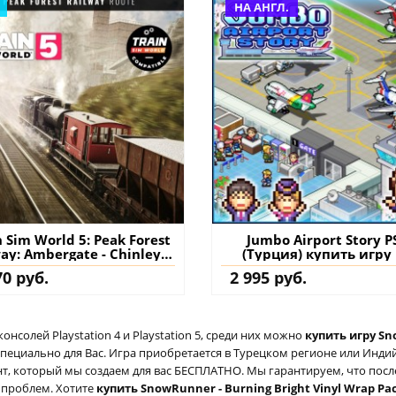
НА АНГЛ.
im World 5: Peak Forest
Jumbo Airport Story P
ay: Ambergate - Chinley &
(Турция) купить игру
n Route Add-On PS4 & PS5
аккаунт
70 руб.
2 995 руб.
ция) купить дополнение
на аккаунт
солей Playstation 4 и Playstation 5, среди них можно
купить игру Sn
специально для Вас. Игра приобретается в Турецком регионе или Индий
аунт, который мы создаем для вас БЕСПЛАТНО. Мы гарантируем, что пос
о проблем. Хотите
купить SnowRunner - Burning Bright Vinyl Wrap Pac