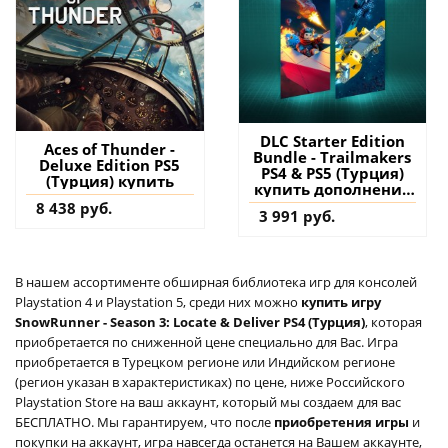
DLC Starter Edition
Aces of Thunder -
Bundle - Trailmakers
Deluxe Edition PS5
PS4 & PS5 (Турция)
(Турция) купить
купить дополнение
на аккаунт
8 438 руб.
3 991 руб.
В нашем ассортименте обширная библиотека игр для консолей
Playstation 4 и Playstation 5, среди них можно
купить игру
SnowRunner - Season 3: Locate & Deliver PS4 (Турция)
, которая
приобретается по сниженной цене специально для Вас. Игра
приобретается в Турецком регионе или Индийском регионе
(регион указан в характеристиках) по цене, ниже Российского
Playstation Store на ваш аккаунт, который мы создаем для вас
БЕСПЛАТНО. Мы гарантируем, что после
приобретения игры
и
покупки на аккаунт, игра навсегда останется на Вашем аккаунте,