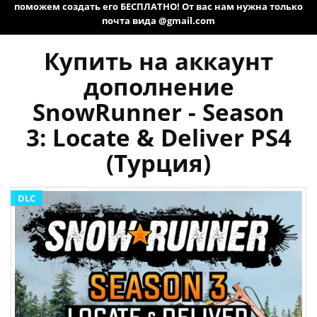
поможем создать его БЕСПЛАТНО! От вас нам нужна только
почта вида @gmail.com
Купить на аккаунт
дополнение
SnowRunner - Season
3: Locate & Deliver PS4
(Турция)
DLC