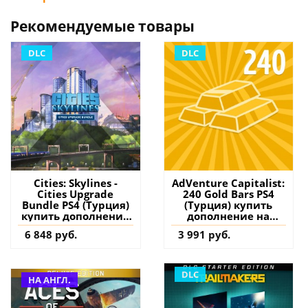
Рекомендуемые товары
DLC
DLC
Cities: Skylines -
AdVenture Capitalist:
Cities Upgrade
240 Gold Bars PS4
Bundle PS4 (Турция)
(Турция) купить
купить дополнение
дополнение на
на аккаунт
аккаунт
6 848 руб.
3 991 руб.
DLC
НА АНГЛ.