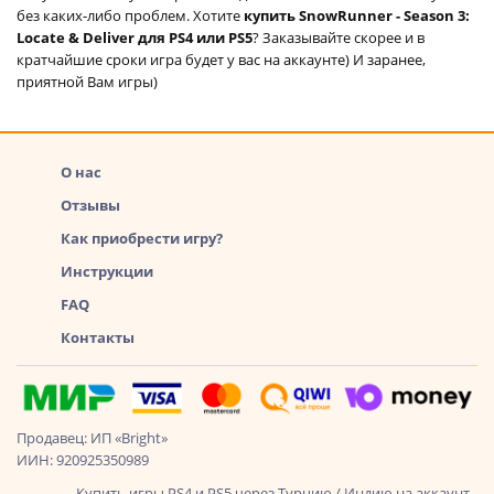
без каких-либо проблем. Хотите
купить SnowRunner - Season 3:
Locate & Deliver для PS4 или PS5
? Заказывайте скорее и в
кратчайшие сроки игра будет у вас на аккаунте) И заранее,
приятной Вам игры)
О нас
Отзывы
Как приобрести игру?
Инструкции
FAQ
Контакты
Продавец: ИП «Bright»
ИИН: 920925350989
Купить игры PS4 и PS5 через Турцию / Индию на аккаунт -