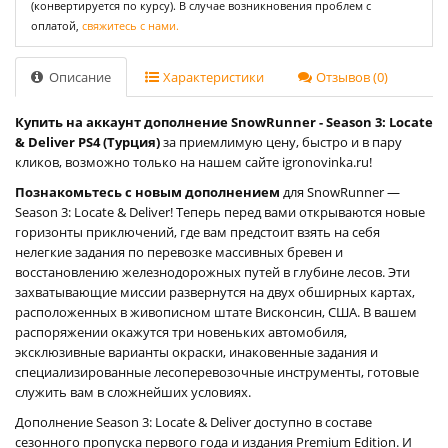
(конвертируется по курсу). В случае возникновения проблем с
оплатой,
свяжитесь с нами.
Описание
Характеристики
Отзывов (0)
Купить на аккаунт дополнение SnowRunner - Season 3: Locate
& Deliver PS4 (Турция)
за приемлимую цену, быстро и в пару
кликов, возможно только на нашем сайте igronovinka.ru!
Познакомьтесь с новым дополнением
для SnowRunner —
Season 3: Locate & Deliver! Теперь перед вами открываются новые
горизонты приключений, где вам предстоит взять на себя
нелегкие задания по перевозке массивных бревен и
восстановлению железнодорожных путей в глубине лесов. Эти
захватывающие миссии развернутся на двух обширных картах,
расположенных в живописном штате Висконсин, США. В вашем
распоряжении окажутся три новеньких автомобиля,
эксклюзивные варианты окраски, инаковенные задания и
специализированные лесоперевозочные инструменты, готовые
служить вам в сложнейших условиях.
Дополнение Season 3: Locate & Deliver доступно в составе
сезонного пропуска первого года и издания Premium Edition. И