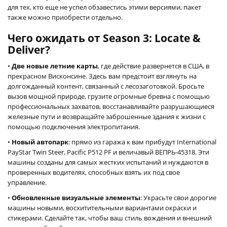
для тех, кто еще не успел обзавестись этими версиями, пакет
также можно приобрести отдельно.
Чего ожидать от Season 3: Locate &
Deliver?
•
Две новые летние карты
, где действие развернется в США, в
прекрасном Висконсине. Здесь вам предстоит взглянуть на
долгожданный контент, связанный с лесозаготовкой. Бросьте
вызов мощной природе, грузите огромные бревна с помощью
профессиональных захватов, восстанавливайте разрушающиеся
железные пути и возвращайте заброшенные здания к жизни с
помощью подключения электропитания.
•
Новый автопарк
: прямо из гаража к вам прибудут International
PayStar Twin Steer, Pacific P512 PF и величавый ВЕПРЬ-45318. Эти
машины созданы для самых жестких испытаний и нуждаются в
проверенных водителях, способных взять их под свое
управление.
•
Обновленные визуальные элементы
: Украсьте свои дорогие
машины новыми, восхитительными вариантами окраски и
стикерами. Сделайте так, чтобы ваш стиль вождения и внешний