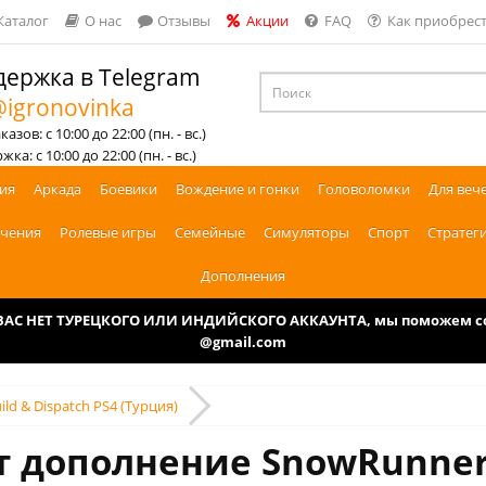
Каталог
О нас
Отзывы
Акции
FAQ
Как приобрест
ержка в Telegram
igronovinka
азов: с 10:00 до 22:00 (пн. - вс.)
ка: с 10:00 до 22:00 (пн. - вс.)
ия
Аркада
Боевики
Вождение и гонки
Головоломки
Для веч
чения
Ролевые игры
Семейные
Симуляторы
Спорт
Стратег
Дополнения
У ВАС НЕТ ТУРЕЦКОГО ИЛИ ИНДИЙСКОГО АККАУНТА, мы поможем соз
@gmail.com
ild & Dispatch PS4 (Турция)
 дополнение SnowRunner -