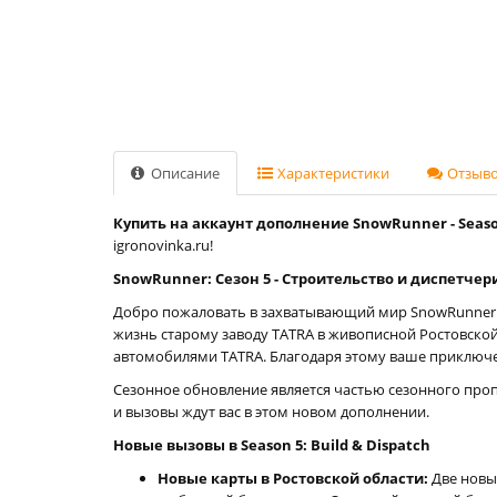
Описание
Характеристики
Отзывов
Купить на аккаунт дополнение SnowRunner - Season 
igronovinka.ru!
SnowRunner: Сезон 5 - Строительство и диспетче
Добро пожаловать в захватывающий мир SnowRunner с
жизнь старому заводу TATRA в живописной Ростовской
автомобилями TATRA. Благодаря этому ваше приключ
Сезонное обновление является частью сезонного проп
и вызовы ждут вас в этом новом дополнении.
Новые вызовы в Season 5: Build & Dispatch
Новые карты в Ростовской области:
Две новы