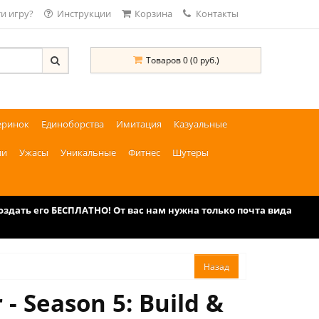
и игру?
Инструкции
Корзина
Контакты
Товаров 0 (0 руб.)
еринок
Единоборства
Имитация
Казуальные
ии
Ужасы
Уникальные
Фитнес
Шутеры
дать его БЕСПЛАТНО! От вас нам нужна только почта вида
 Season 5: Build &