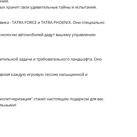
аний.
ых хранит свои удивительные тайны и испытания.
вика - TATRA FORCE и TATRA PHOENIX. Они специально
хнологии автомобилей дадут вашему управлению
ительной задачи и требовательного ландшафта. Оно
, делая каждую игровую сессию насыщенной и
диспетчеризация" станет настоящим подарком для вас.
ельными!