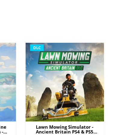
DLC
line
Lawn Mowing Simulator -
 -
Ancient Britain PS4 & PS5