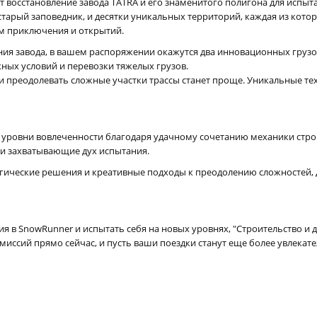
 восстановление завода TATRA и его знаменитого полигона для испыт
рый заповедник, и десятки уникальных территорий, каждая из котор
ом приключения и открытий.
ния завода, в вашем распоряжении окажутся два инновационных грузо
ных условий и перевозки тяжелых грузов.
реодолевать сложные участки трассы станет проще. Уникальные те
е уровни вовлеченности благодаря удачному сочетанию механики стро
 и захватывающие дух испытания.
тегические решения и креативные подходы к преодолению сложностей
я в SnowRunner и испытать себя на новых уровнях, "Строительство и 
миссий прямо сейчас, и пусть ваши поездки станут еще более увлекат