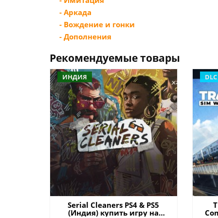
- Имитация
- Аркада
- Вождение и гонки
- Дополнения
Рекомендуемые товары
ИНДИЯ
DLC
Serial Cleaners PS4 & PS5
T
(Индия) купить игру на
Com