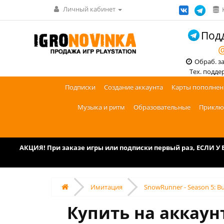
Личный кабинет
Подд
@
Обраб. зак
Тех. поддерж
Подписки
Создание аккаунта
Карты пополнен
Музыка и ритм
Образовательные
Приклю
АКЦИЯ! При заказе игры или подписки первый раз, ЕСЛИ 
Имитация
SnowRunner - Season 5: Bu
Купить на аккаунт