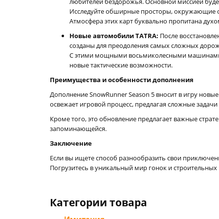
любителей бездорожья. Основной миссией будет
Исследуйте обширные просторы, окружающие ста
Атмосфера этих карт буквально пропитана дух
Новые автомобили TATRA:
После восстановле
созданы для преодоления самых сложных дорож
С этими мощными восьмиколесными машинами п
новые тактические возможности.
Преимущества и особенности дополнения
Дополнение SnowRunner Season 5 вносит в игру новы
освежает игровой процесс, предлагая сложные задачи
Кроме того, это обновление предлагает важные стра
запоминающейся.
Заключение
Если вы ищете способ разнообразить свои приключени
Погрузитесь в уникальный мир гонок и строительных 
Категории товара