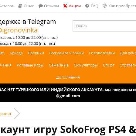
Каталог
О нас
Отзывы
Акции
FAQ
Как приобрест
ержка в Telegram
igronovinka
азов: с 10:00 до 22:00 (пн. - вс.)
ка: с 10:00 до 22:00 (пн. - вс.)
ия
Аркада
Боевики
Вождение и гонки
Головоломки
Для веч
чения
Ролевые игры
Семейные
Симуляторы
Спорт
Стратег
Дополнения
У ВАС НЕТ ТУРЕЦКОГО ИЛИ ИНДИЙСКОГО АККАУНТА, мы поможем соз
@gmail.com
урция)
каунт игру SokoFrog PS4 &