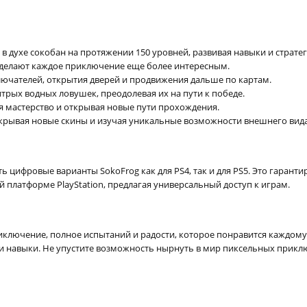
 духе сокобан на протяжении 150 уровней, развивая навыки и стратег
 делают каждое приключение еще более интересным.
ючателей, открытия дверей и продвижения дальше по картам.
трых водных ловушек, преодолевая их на пути к победе.
я мастерство и открывая новые пути прохождения.
ткрывая новые скины и изучая уникальные возможности внешнего вида
ь цифровые варианты SokoFrog как для PS4, так и для PS5. Это гаран
платформе PlayStation, предлагая универсальный доступ к играм.
риключение, полное испытаний и радости, которое понравится каждом
 и навыки. Не упустите возможность нырнуть в мир пиксельных прикл