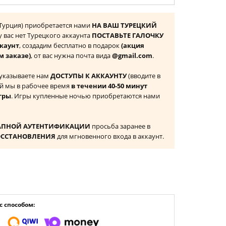
 (Турция) приобретается нами
НА ВАШ ТУРЕЦКИЙ
 у вас нет Турецкого аккаунта
ПОСТАВЬТЕ ГАЛОЧКУ
ккаунт
, создадим бесплатно в подарок
(акция
м заказе)
, от вас нужна почта вида
@gmail.com
.
 указываете нам
ДОСТУПЫ К АККАУНТУ
(вводите в
й мы в рабочее время
в течении 40-50 минут
гры
. Игры купленные ночью приобретаются нами
АПНОЙ АУТЕНТИФИКАЦИИ
просьба заранее в
ОССТАНОВЛЕНИЯ
для мгновенного входа в аккаунт.
 способом: