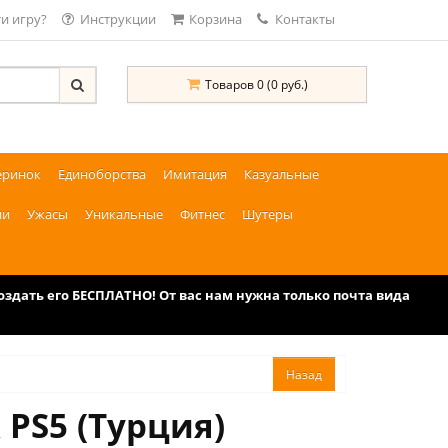
и игру?
Инструкции
Корзина
Контакты
Товаров 0 (0 руб.)
еринок
Единоборства
Имитация
Казуальные
ии
Ужасы
Уникальные
Фитнес
Шутеры
дать его БЕСПЛАТНО! От вас нам нужна только почта вида
 PS5 (Турция)