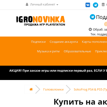
Личный кабинет
Подд
@
Обраб. зак
Тех. поддерж
Подписки
Создание аккаунта
Карты пополнен
Музыка и ритм
Образовательные
Приклю
АКЦИЯ! При заказе игры или подписки первый раз, ЕСЛИ 
Головоломки
SokoFrog PS4 & PS5 (Т
Купить на ак