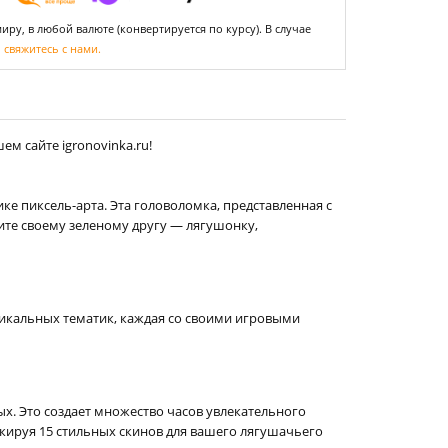
ру, в любой валюте (конвертируется по курсу). В случае
,
свяжитесь с нами.
м сайте igronovinka.ru!
ке пиксель-арта. Эта головоломка, представленная с
гите своему зеленому другу — лягушонку,
уникальных тематик, каждая со своими игровыми
ых. Это создает множество часов увлекательного
окируя 15 стильных скинов для вашего лягушачьего