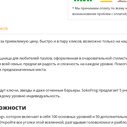
* Мы принимаем оплату по всему ми
возникновения проблем с оплатой
 (0)
за приемлимую цену, быстро и в пару кликов, возможно только на наше
ищница для любителей пазлов, оформленная в очаровательной стилисти
я всей семьи, предлагая радость и сложность на каждом уровне. Помо
х предназначенные места.
ждут ключи, звезды и даже огненные барьеры. SokoFrog предлагает 5 
аждому уровню индивидуальность.
можности
g», которое включает в себя 100 основных уровней и 50 дополнительн
Откройте все уголки этой вселенной, разгадывая головоломки и разбл