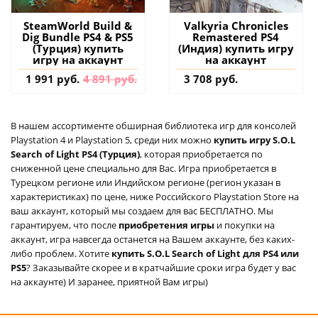
SteamWorld Build &
Valkyria Chronicles
Dig Bundle PS4 & PS5
Remastered PS4
(Турция) купить
(Индия) купить игру
игру на аккаунт
на аккаунт
1 991 руб.
4 891 руб.
3 708 руб.
В нашем ассортименте обширная библиотека игр для консолей
Playstation 4 и Playstation 5, среди них можно
купить игру S.O.L
Search of Light PS4 (Турция)
, которая приобретается по
сниженной цене специально для Вас. Игра приобретается в
Турецком регионе или Индийском регионе (регион указан в
характеристиках) по цене, ниже Российского Playstation Store на
ваш аккаунт, который мы создаем для вас БЕСПЛАТНО. Мы
гарантируем, что после
приобретения игры
и покупки на
аккаунт, игра навсегда останется на Вашем аккаунте, без каких-
либо проблем. Хотите
купить S.O.L Search of Light для PS4 или
PS5
? Заказывайте скорее и в кратчайшие сроки игра будет у вас
на аккаунте) И заранее, приятной Вам игры)