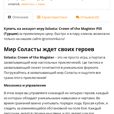
оплатой,
свяжитесь с нами.
Описание
Характеристики
Отзывов (0)
Купить на аккаунт игру Solasta: Crown of the Magister PS5
(Турция)
за приемлимую цену, быстро и в пару кликов, возможно
только на нашем сайте igronovinka.ru!
Мир Соласты ждет своих героев
Solasta: Crown of the Magister
– это не просто игра, а портал в
захватывающий мир настольных приключений, где тактика и
захватывающий сюжет сочетаются в уникальном формате.
Погружайтесь в захватывающий мир Соласты и ощутите все
грани этого приключения!
Механика и управление
В этом мире вы управляете командой из четырех героев, каждый
из которых обладает уникальными навыками и чертами. Во
время сражений важно учитывать порядок хода, бросая кубик, и
следить за изменяющейся обстановкой на поле боя. Каждый
персонаж делится своими мыслями, и это делает каждое