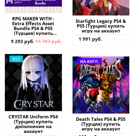
RPG MAKER WITH -
Starlight Legacy PS4 &
Extra Effects Asset
PS5 (Турция) купить
Bundle PS4 & PS5
игру на аккаунт
(Турция) купить
дополнение на
1 991 руб.
9 293 руб.
11 707 руб.
аккаунт
DLC
НА АНГЛ.
CRYSTAR Uniform PS4
Death Tales PS4 & PS5
(Турция) купить
(Турция) купить
дополнение на
игру на аккаунт
аккаунт