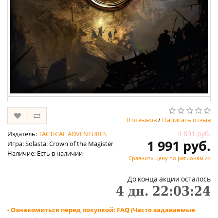
0 отзывов
/
Написать отзыв
4 891 руб.
Издатель:
TACTICAL ADVENTURES
1 991 руб.
Игра: Solasta: Crown of the Magister
Наличие: Есть в наличии
Сравнить цену по регионам >>
До конца акции осталось
4
дн.
22
:
03
:
23
- Ознакомиться перед покупкой: FAQ (Часто задаваемые