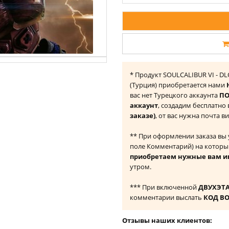
* Продукт SOULCALIBUR VI - DLC
(Турция) приобретается нами
вас нет Турецкого аккаунта
ПО
аккаунт
, создадим бесплатно
заказе)
, от вас нужна почта в
** При оформлении заказа вы
поле Комментарий) на которы
приобретаем нужные вам и
утром.
*** При включенной
ДВУХЭТ
комментарии выслать
КОД В
Отзывы наших клиентов: