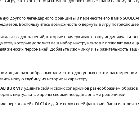
я в игру, этот контент обязательно добавит новые грани вашему опыту
е дух другого легендарного франшизы и перенесите его в мир SOULCA
предметов. Воспользуйтесь возможностью вернуть в игру потрясающее 
уникальных дополнений, которые подчеркивают вашу индивидуальность 
едметов, которые дополнят ваш набор инструментов и позволят вам е
 1 для женских персонажей. Добавьте изюминку и выразительность в
помощью разнообразных элементов, доступных в этом расширенном п
авить новую глубину их истории и характеру.
ALIBUR VI
и удивите себя и своих соперников разнообразием образов 
покорить виртуальные арены своими неординарными решениями.
ию персонажей с DLC14 и дайте волю своей фантазии. Ваша история в