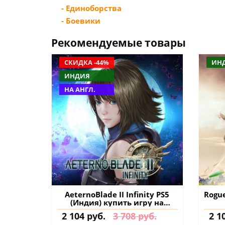
- Единоборства
- Боевики
Рекомендуемые товары
СКИДКА -44%
ИН
ИНДИЯ
НА АНГЛ.
AeternoBlade II Infinity PS5
Rogue
(Индия) купить игру на
аккаунт
2 104 руб.
3 708 руб.
2 1