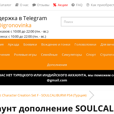
Каталог
О нас
Отзывы
Акции
FAQ
Как приобрест
ержка в Telegram
igronovinka
азов: с 10:00 до 22:00 (пн. - вс.)
ка: с 10:00 до 22:00 (пн. - вс.)
ия
Аркада
Боевики
Вождение и гонки
Головоломки
Для веч
чения
Ролевые игры
Семейные
Симуляторы
Спорт
Стратег
Дополнения
У ВАС НЕТ ТУРЕЦКОГО ИЛИ ИНДИЙСКОГО АККАУНТА, мы поможем соз
@gmail.com
: Character Creation Set F - SOULCALIBURⅥ PS4 (Турция)
аунт дополнение SOULCALIB