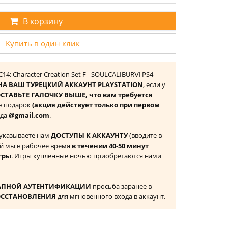
В корзину
Купить в один клик
14: Character Creation Set F - SOULCALIBURⅥ PS4
НА ВАШ ТУРЕЦКИЙ АККАУНТ PLAYSTATION
, если у
СТАВЬТЕ ГАЛОЧКУ ВЫШЕ, что вам требуется
 в подарок
(акция действует только при первом
ида
@gmail.com
.
 указываете нам
ДОСТУПЫ К АККАУНТУ
(вводите в
й мы в рабочее время
в течении 40-50 минут
гры
. Игры купленные ночью приобретаются нами
АПНОЙ АУТЕНТИФИКАЦИИ
просьба заранее в
ОССТАНОВЛЕНИЯ
для мгновенного входа в аккаунт.