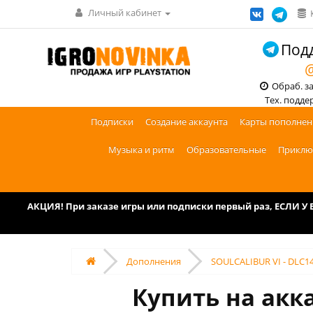
Личный кабинет
Подд
@
Обраб. зак
Тех. поддерж
Подписки
Создание аккаунта
Карты пополнен
Музыка и ритм
Образовательные
Приклю
АКЦИЯ! При заказе игры или подписки первый раз, ЕСЛИ 
Дополнения
SOULCALIBUR VI - DLC14
Купить на акк