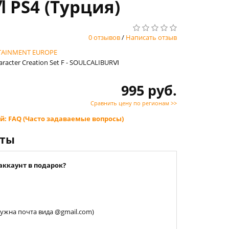
Ⅵ PS4 (Турция)
0 отзывов
/
Написать отзыв
TAINMENT EUROPE
aracter Creation Set F - SOULCALIBURⅥ
995 руб.
Сравнить цену по регионам >>
й: FAQ (Часто задаваемые вопросы)
нты
аккаунт в подарок?
 нужна почта вида @gmail.com)