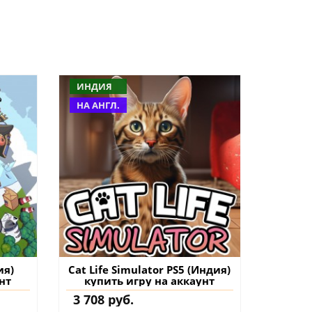
ИНДИЯ
НА АНГЛ.
ия)
Cat Life Simulator PS5 (Индия)
нт
купить игру на аккаунт
3 708 руб.