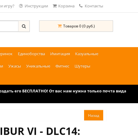
и игру?
Инструкции
Корзина
Контакты
Товаров 0 (0 руб.)
еринок
Единоборства
Имитация
Казуальные
ии
Ужасы
Уникальные
Фитнес
Шутеры
дать его БЕСПЛАТНО! От вас нам нужна только почта вида
UR VI - DLC14: