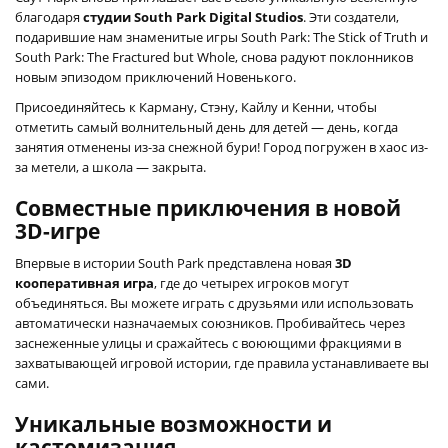
благодаря
студии South Park Digital Studios
. Эти создатели,
подарившие нам знаменитые игры South Park: The Stick of Truth и
South Park: The Fractured but Whole, снова радуют поклонников
новым эпизодом приключений Новенького.
Присоединяйтесь к Карману, Стэну, Кайлу и Кенни, чтобы
отметить самый волнительный день для детей — день, когда
занятия отменены из-за снежной бури! Город погружен в хаос из-
за метели, а школа — закрыта.
Совместные приключения в новой
3D-игре
Впервые в истории South Park представлена новая
3D
кооперативная игра
, где до четырех игроков могут
объединяться. Вы можете играть с друзьями или использовать
автоматически назначаемых союзников. Пробивайтесь через
заснеженные улицы и сражайтесь с воюющими фракциями в
захватывающей игровой истории, где правила устанавливаете вы
сами.
Уникальные возможности и
кастомизация