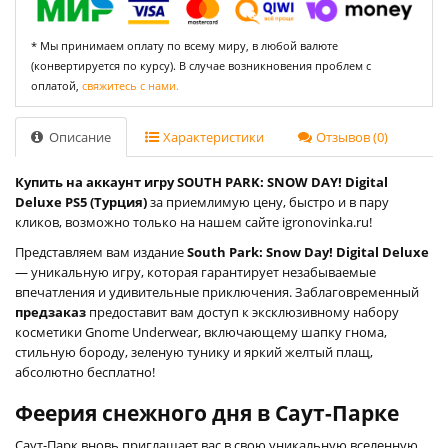
* Мы принимаем оплату по всему миру, в любой валюте
(конвертируется по курсу). В случае возникновения проблем с
оплатой,
свяжитесь с нами.
Описание
Характеристики
Отзывов (0)
Купить на аккаунт игру SOUTH PARK: SNOW DAY! Digital
Deluxe PS5 (Турция)
за приемлимую цену, быстро и в пару
кликов, возможно только на нашем сайте igronovinka.ru!
Представляем вам издание
South Park: Snow Day! Digital Deluxe
— уникальную игру, которая гарантирует незабываемые
впечатления и удивительные приключения. Заблаговременный
предзаказ
предоставит вам доступ к эксклюзивному набору
косметики Gnome Underwear, включающему шапку гнома,
стильную бороду, зеленую тунику и яркий желтый плащ,
абсолютно бесплатно!
Феерия снежного дня в Саут-Парке
Саут-Парк вновь приглашает вас в свою уникальную вселенную