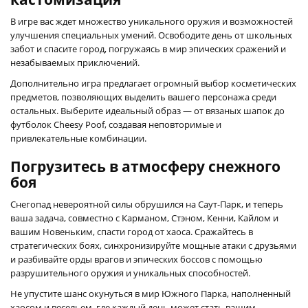
В игре вас ждет множество уникального оружия и возможностей
улучшения специальных умений. Освободите день от школьных
забот и спасите город, погружаясь в мир эпических сражений и
незабываемых приключений.
Дополнительно игра предлагает огромный выбор косметических
предметов, позволяющих выделить вашего персонажа среди
остальных. Выберите идеальный образ — от вязаных шапок до
футболок Cheesy Poof, создавая неповторимые и
привлекательные комбинации.
Погрузитесь в атмосферу снежного
боя
Снегопад невероятной силы обрушился на Саут-Парк, и теперь
ваша задача, совместно с Карманом, Стэном, Кенни, Кайлом и
вашим Новеньким, спасти город от хаоса. Сражайтесь в
стратегических боях, синхронизируйте мощные атаки с друзьями
и разбивайте орды врагов и эпических боссов с помощью
разрушительного оружия и уникальных способностей.
Не упустите шанс окунуться в мир Южного Парка, наполненный
хаосом и весельем, где каждый день может стать вашим