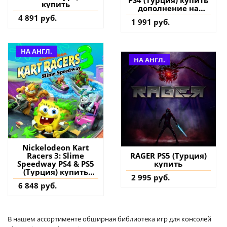
PS4 (Турция) купить
купить
дополнение на
аккаунт
4 891 руб.
1 991 руб.
НА АНГЛ.
НА АНГЛ.
Nickelodeon Kart
Racers 3: Slime
RAGER PS5 (Турция)
Speedway PS4 & PS5
купить
(Турция) купить
2 995 руб.
игру на аккаунт
6 848 руб.
В нашем ассортименте обширная библиотека игр для консолей