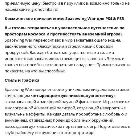
приемлимую цену, быстро и в пару кликов, возможно только на
нашем сайте igronovinka.ru!
Космическое приключение: Spacewing War для PS4 & PS5
Вы готовы отправиться в увлекательное путешествие по
просторам космоса и противостоять внеземной угрозе?
Spacewing War переносит вас в мир захватывающего экшна,
вдохновленного классическими стрелялками с боковой
прокруткой. Вас ждет битва с могущественными силами
инопланетных захватчиков, стремящихся завоевать Землю, и
только вы способны остановить их нападение. Примите вызов и
покажите, на что вы способны!
Стиль и графика
Spacewing War покоряет своим уникальным визуальным стилем,
сочетающим
четырехцветную пиксельную эстетику
с
захватывающей атмосферой научной фантастики. Игра славится
многогранной 40-цветной палитрой, создающей невероятные
визуальные эффекты. Каждая деталь проработана с любовью и
вниманием, от звездных полей до облачных окружений,
воссоздавая дух классических портативных игр. Подготовьтесь к
глубочайшему погружению в этот ретро-мир!