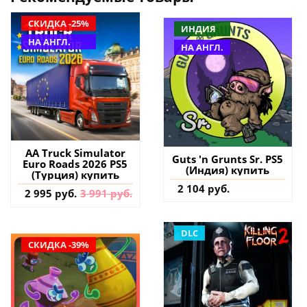
СКИДКА -25%
ИНДИЯ
НА АНГЛ.
НА АНГЛ.
AA Truck Simulator
Guts 'n Grunts Sr. PS5
Euro Roads 2026 PS5
(Индия) купить
(Турция) купить
2 104 руб.
2 995 руб.
3 991 руб.
DLC
СКИДКА -39%