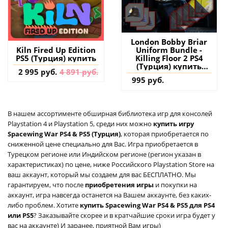
London Bobby Briar
Uniform Bundle -
Kiln Fired Up Edition
Killing Floor 2 PS4
PS5 (Турция) купить
(Турция) купить
2 995 руб.
4 891 руб.
дополнение на
995 руб.
аккаунт
В нашем ассортименте обширная библиотека игр для консолей
Playstation 4 и Playstation 5, среди них можно
купить игру
Spacewing War PS4 & PS5 (Турция)
, которая приобретается по
сниженной цене специально для Вас. Игра приобретается в
Турецком регионе или Индийском регионе (регион указан в
характеристиках) по цене, ниже Российского Playstation Store на
ваш аккаунт, который мы создаем для вас БЕСПЛАТНО. Мы
гарантируем, что после
приобретения игры
и покупки на
аккаунт, игра навсегда останется на Вашем аккаунте, без каких-
либо проблем. Хотите
купить Spacewing War PS4 & PS5 для PS4
или PS5
? Заказывайте скорее и в кратчайшие сроки игра будет у
вас на аккаунте) И заранее, приятной Вам игры)