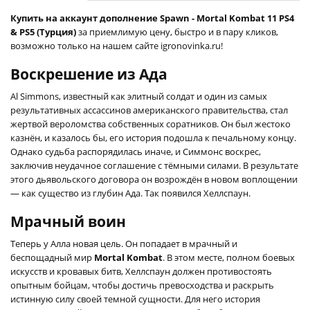
Купить на аккаунт дополнение Spawn - Mortal Kombat 11 PS4
& PS5 (Турция)
за приемлимую цену, быстро и в пару кликов,
возможно только на нашем сайте igronovinka.ru!
Воскрешение из Ада
Al Simmons, известный как элитный солдат и один из самых
результативных ассассинов американского правительства, стал
жертвой вероломства собственных соратников. Он был жестоко
казнён, и казалось бы, его история подошла к печальному концу.
Однако судьба распорядилась иначе, и Симмонс воскрес,
заключив неудачное соглашение с тёмными силами. В результате
этого дьявольского договора он возрождён в новом воплощении
— как существо из глубин Ада. Так появился Хеллспаун.
Мрачный воин
Теперь у Алла новая цель. Он попадает в мрачный и
беспощадный мир
Mortal Kombat
. В этом месте, полном боевых
искусств и кровавых битв, Хеллспаун должен противостоять
опытным бойцам, чтобы достичь превосходства и раскрыть
истинную силу своей темной сущности. Для него история