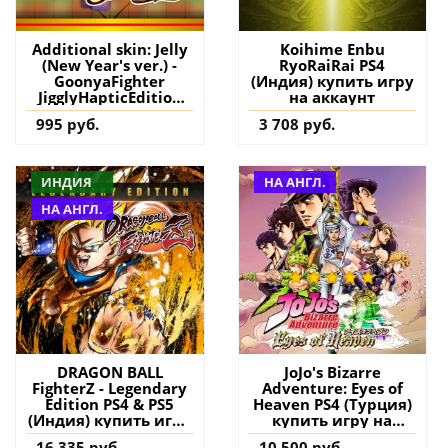
Additional skin: Jelly
Koihime Enbu
(New Year's ver.) -
RyoRaiRai PS4
GoonyaFighter
(Индия) купить игру
JigglyHapticEdition
на аккаунт
PS5 (Турция) купить
995 руб.
3 708 руб.
дополнение на
аккаунт
ИНДИЯ
НА АНГЛ.
НА АНГЛ.
DRAGON BALL
JoJo's Bizarre
FighterZ - Legendary
Adventure: Eyes of
Edition PS4 & PS5
Heaven PS4 (Турция)
(Индия) купить игру
купить игру на
на аккаунт
аккаунт
16 335 руб.
10 500 руб.