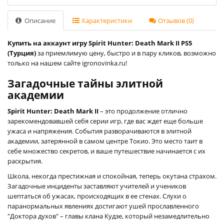
Описание
Характеристики
Отзывов (0)
Купить на аккаунт игру Spirit Hunter: Death Mark II PS5
(Турция)
за приемлимую цену, быстро и в пару кликов, возможно
только на нашем сайте igronovinka.ru!
Загадочные тайны элитной
академии
Spirit Hunter: Death Mark II
– это продолжение отлично
зарекомендовавшей себя серии игр, где вас ждет еще больше
ужаса и напряжения. События разворачиваются в элитной
академии, затерянной в самом центре Токио. Это место таит в
себе множество секретов, и ваше путешествие начинается с их
раскрытия.
Школа, некогда престижная и спокойная, теперь окутана страхом.
Загадочные инциденты заставляют учителей и учеников
шептаться об ужасах, происходящих в ее стенах. Слухи о
паранормальных явлениях достигают ушей прославленного
"Доктора духов" – главы клана Кудзе, который незамедлительно