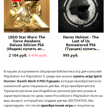
LEGO Star Wars: The
Havoc Helmet - The
Force Awakens
Last of Us
Deluxe Edition PS4
Remastered PS4
(Индия) купить игру
(Турция) купить
на аккаунт
дополнение на
2 104 руб.
6 976 руб.
995 руб.
аккаунт
В нашем ассортименте обширная библиотека игр для консолей
Playstation 4 и Playstation 5, среди них можно
купить игру Spirit
Hunter: Death Mark II PS5 (Турция)
, которая приобретается по
сниженной цене специально для Вас. Игра приобретается в
Турецком регионе или Индийском регионе (регион указан в
характеристиках) по цене, ниже Российского Playstation Store на
ваш аккаунт, который мы создаем для вас БЕСПЛАТНО. Мы
гарантируем, что после
приобретения игры
и покупки на