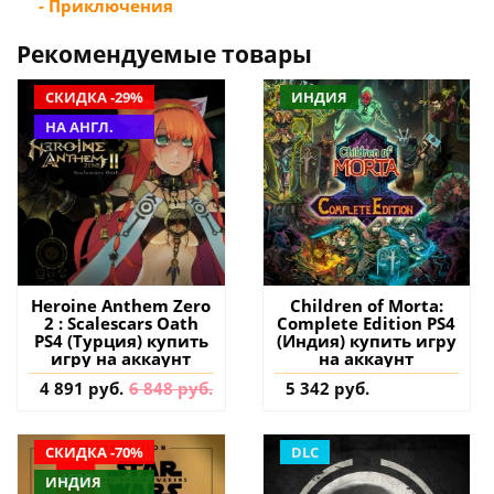
- Приключения
Рекомендуемые товары
СКИДКА -29%
ИНДИЯ
НА АНГЛ.
Heroine Anthem Zero
Children of Morta:
2 : Scalescars Oath
Complete Edition PS4
PS4 (Турция) купить
(Индия) купить игру
игру на аккаунт
на аккаунт
4 891 руб.
6 848 руб.
5 342 руб.
СКИДКА -70%
DLC
ИНДИЯ