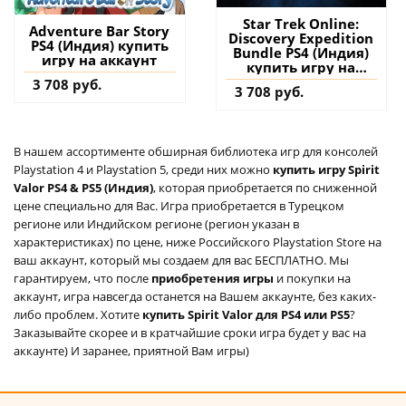
Star Trek Online:
Adventure Bar Story
Discovery Expedition
PS4 (Индия) купить
Bundle PS4 (Индия)
игру на аккаунт
купить игру на
аккаунт
3 708 руб.
3 708 руб.
В нашем ассортименте обширная библиотека игр для консолей
Playstation 4 и Playstation 5, среди них можно
купить игру Spirit
Valor PS4 & PS5 (Индия)
, которая приобретается по сниженной
цене специально для Вас. Игра приобретается в Турецком
регионе или Индийском регионе (регион указан в
характеристиках) по цене, ниже Российского Playstation Store на
ваш аккаунт, который мы создаем для вас БЕСПЛАТНО. Мы
гарантируем, что после
приобретения игры
и покупки на
аккаунт, игра навсегда останется на Вашем аккаунте, без каких-
либо проблем. Хотите
купить Spirit Valor для PS4 или PS5
?
Заказывайте скорее и в кратчайшие сроки игра будет у вас на
аккаунте) И заранее, приятной Вам игры)