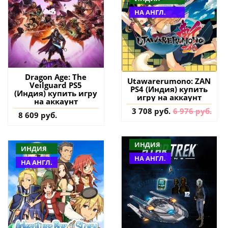
НА АНГЛ.
Dragon Age: The
Utawarerumono: ZAN
Veilguard PS5
PS4 (Индия) купить
(Индия) купить игру
игру на аккаунт
на аккаунт
3 708 руб.
6 976 руб.
8 609 руб.
ИНДИЯ
ИНДИЯ
НА АНГЛ.
НА АНГЛ.