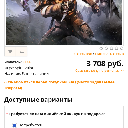
0 отзывов
/
Написать отзыв
3 708 руб.
Издатель:
KEMCO
Игра: Spirit Valor
Сравнить цену по регионам >>
Наличие: Есть в наличии
- Ознакомиться перед покупкой: FAQ (Часто задаваемые
вопросы)
Доступные варианты
Требуется ли вам индийский аккаунт в подарок?
Не требуется