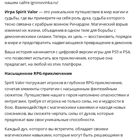
нашем сайте igronovinka.ru!
Игра Spirit Valor
— это уникальное путешествие в мир магии и
судьбы, где вы примерите на себя роль духа, судьба которого
тесно связана с храбрым воином Ричардом. Магический взрыв
изменил их жизни, объединив в одном теле для борьбы с
демоническими силами. Теперь их цель — восстановить порядок
в мире и предотвратить надвигающееся превращение в демонов.
Ваша история начинается с цифровой версии игры для PS5 и PS4,
что позволяет испытать все приключения, которые она
предлагает, на любой из этих платформ.
Насыщенное RPG-приключение
Spirit Valor погружает игроков в глубокое RPG-приключение,
сочетая элементы стратегии с насыщенным фэнтезийным
сюжетом. Путешествие нашего героя наполнено опасностями и
интригами, требуя от игрока не только силы, но и мудрости в
бою. Взаимодействуя с магическими камнями и находя новых
союзников, вы сможете черпать силы от духов, которые
предложат вам свои уникальные способности.
Каждый дух, которого вы встретите, обладает своими
магическими навыками, которые могут быть решающими в