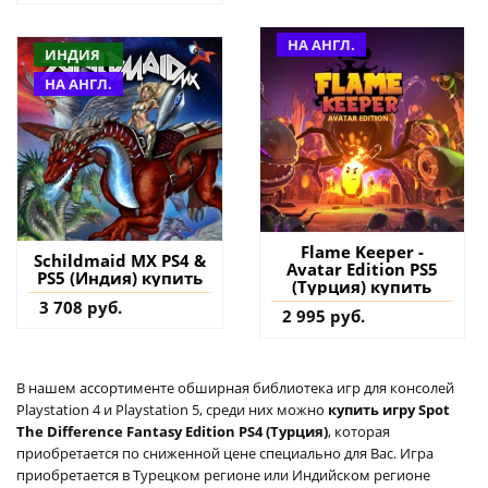
НА АНГЛ.
ИНДИЯ
НА АНГЛ.
Flame Keeper -
Schildmaid MX PS4 &
Avatar Edition PS5
PS5 (Индия) купить
(Турция) купить
3 708 руб.
2 995 руб.
В нашем ассортименте обширная библиотека игр для консолей
Playstation 4 и Playstation 5, среди них можно
купить игру Spot
The Difference Fantasy Edition PS4 (Турция)
, которая
приобретается по сниженной цене специально для Вас. Игра
приобретается в Турецком регионе или Индийском регионе