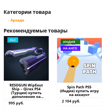
Категории товара
- Аркада
Рекомендуемые товары
DLC
ИНДИЯ
НА АНГЛ.
RESOGUN WipEout
Spin Path PS5
Ship – Qirex PS4
(Индия) купить игру
(Турция) купить
на аккаунт
дополнение на
аккаунт
2 104 руб.
995 руб.