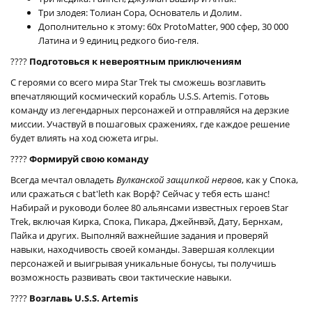
Три злодея: Толиан Сора, Основатель и Долим.
Дополнительно к этому: 60x ProtoMatter, 900 сфер, 30 000
Латина и 9 единиц редкого био-геля.
????
Подготовься к невероятным приключениям
С героями со всего мира Star Trek ты сможешь возглавить
впечатляющий космический корабль U.S.S. Artemis. Готовь
команду из легендарных персонажей и отправляйся на дерзкие
миссии. Участвуй в пошаговых сражениях, где каждое решение
будет влиять на ход сюжета игры.
????
Формируй свою команду
Всегда мечтал овладеть
Вулканской защипкой нервов
, как у Спока,
или сражаться с bat'leth как Ворф? Сейчас у тебя есть шанс!
Набирай и руководи более 80 альянсами известных героев Star
Trek, включая Кирка, Спока, Пикара, Джейнвэй, Дату, Бернхам,
Пайка и других. Выполняй важнейшие задания и проверяй
навыки, находчивость своей команды. Завершая коллекции
персонажей и выигрывая уникальные бонусы, ты получишь
возможность развивать свои тактические навыки.
????
Возглавь U.S.S. Artemis