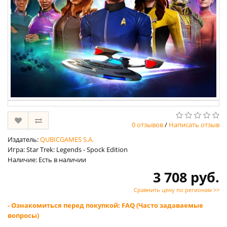
0 отзывов
/
Написать отзыв
Издатель:
QUBICGAMES S.A.
Игра: Star Trek: Legends - Spock Edition
Наличие: Есть в наличии
3 708 руб.
Сравнить цену по регионам >>
- Ознакомиться перед покупкой: FAQ (Часто задаваемые
вопросы)