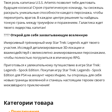
Твоя роль капитана U.S.S. Artemis позволит тебе диктовать
будущее космоса! Строя стратегическую команду, ты сможешь
раскрыть уникальные способности каждого персонажа, чтобы
перехитрить врагов. В каждом центре решения ты найдешь
тонкую грань между триумфом и поражением. Галактика ждет
твоего лидерства, капитан!
????
Открой для себя захватывающую вселенную
Имерсивный трёхмерный мир Star Trek: Legends ждёт твоего
участия. Исследуй детализированные 3D-локации и
взаимодействуй с великолепно анимированными персонажами,
чтобы полностью погрузиться в эпическую RPG.
Приготовься к увлекательному путешествию в игре Star Trek:
Legends - Spock Edition. Покупая игру Star Trek: Legends - Spock
Edition для PS4 на аккаунт через Индию, ты откроешь для себя
новые границы вселенной и станешь настоящим героем своего
межзвёздного приключения!
Категории товара
- Приключения