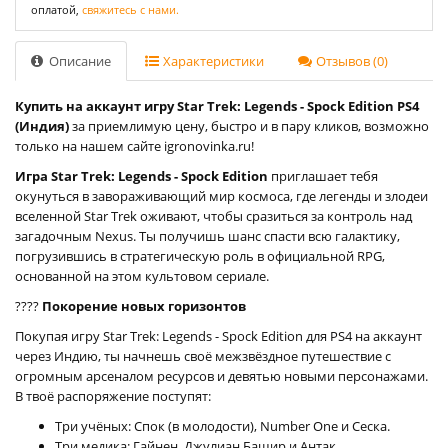
оплатой,
свяжитесь с нами.
Описание
Характеристики
Отзывов (0)
Купить на аккаунт игру Star Trek: Legends - Spock Edition PS4
(Индия)
за приемлимую цену, быстро и в пару кликов, возможно
только на нашем сайте igronovinka.ru!
Игра Star Trek: Legends - Spock Edition
приглашает тебя
окунуться в завораживающий мир космоса, где легенды и злодеи
вселенной Star Trek оживают, чтобы сразиться за контроль над
загадочным Nexus. Ты получишь шанс спасти всю галактику,
погрузившись в стратегическую роль в официальной RPG,
основанной на этом культовом сериале.
????
Покорение новых горизонтов
Покупая игру Star Trek: Legends - Spock Edition для PS4 на аккаунт
через Индию, ты начнешь своё межзвёздное путешествие с
огромным арсеналом ресурсов и девятью новыми персонажами.
В твоё распоряжение поступят:
Три учёных: Спок (в молодости), Number One и Сеска.
Три медика: Гайнен, Джулиан Башир и Антак.