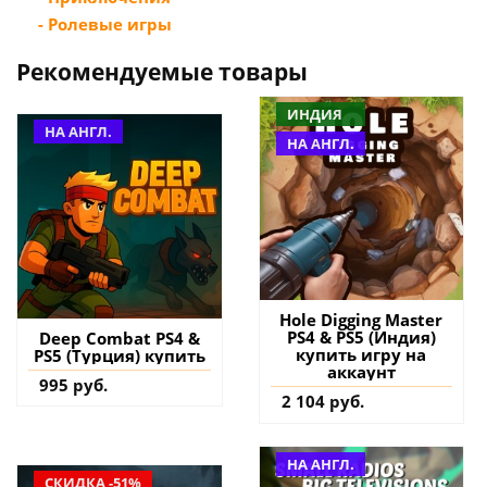
- Ролевые игры
Рекомендуемые товары
ИНДИЯ
НА АНГЛ.
НА АНГЛ.
Hole Digging Master
PS4 & PS5 (Индия)
Deep Combat PS4 &
купить игру на
PS5 (Турция) купить
аккаунт
995 руб.
2 104 руб.
НА АНГЛ.
СКИДКА -51%