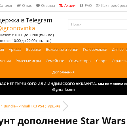
Каталог
О нас
Отзывы
Акции
FAQ
Как приобрест
ержка в Telegram
igronovinka
азов: с 10:00 до 22:00 (пн. - вс.)
ка: с 10:00 до 22:00 (пн. - вс.)
ия
Аркада
Боевики
Вождение и гонки
Головоломки
Для веч
чения
Ролевые игры
Семейные
Симуляторы
Спорт
Стратег
Дополнения
У ВАС НЕТ ТУРЕЦКОГО ИЛИ ИНДИЙСКОГО АККАУНТА, мы поможем соз
@gmail.com
 1 Bundle - Pinball FX3 PS4 (Турция)
нт дополнение Star Wars 