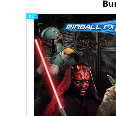
Bun
DLC