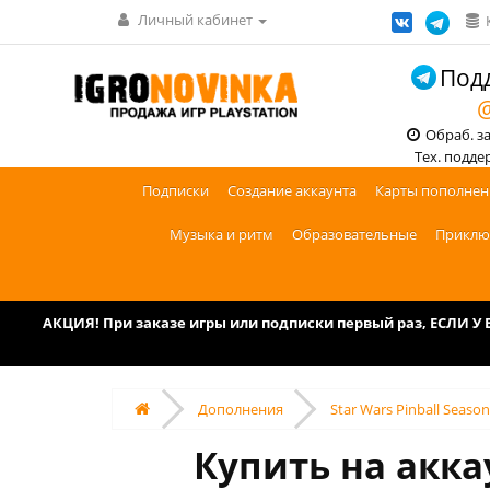
Личный кабинет
Подд
@
Обраб. зак
Тех. поддерж
Подписки
Создание аккаунта
Карты пополнен
Музыка и ритм
Образовательные
Приклю
АКЦИЯ! При заказе игры или подписки первый раз, ЕСЛИ 
Дополнения
Star Wars Pinball Season
Купить на аккау