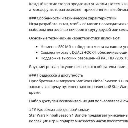
Каждый из этих столов предложит уникальные темы и
атмосферу, которая оживляет приключения и любимых 
### Особенности и технические характеристики
Игра разработана так, чтобы её могли наслаждаться к
выбором для весёлых вечеров в кругу друзей или семь
Основные технические характеристики включают:
Не менее 880 Мб свободного места на вашем ус
Совместимость с DUALSHOCK4, обеспечивающим
Поддержка высоких разрешений PAL HD 720p, 108
Внутриигровые покупки не являются обязательными, 
### Поддержка и доступность
Приобретение и загрузка Star Wars Pinball Season 1 B
захватывающему путешествию по вселенной Star Wars.
время.
Набор доступен исключительно для пользователей PS
### Удовольствие для всей семьи
Star Wars Pinball Season 1 Bundle предлагает уникал
коллекции игр и подарят множество часов восхитител