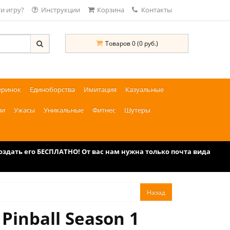
и игру?
Инструкции
Корзина
Контакты
Товаров 0 (0 руб.)
еринок
Единоборства
Имитация
Казуальные
ии
Ужасы
Уникальные
Фитнес
Шутеры
дать его БЕСПЛАТНО! От вас нам нужна только почта вида
Pinball Season 1