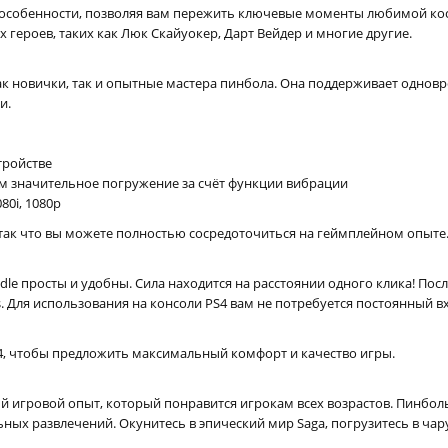
 особенности, позволяя вам пережить ключевые моменты любимой ко
героев, таких как Люк Скайуокер, Дарт Вейдер и многие другие.
ак новички, так и опытные мастера пинбола. Она поддерживает одновр
и.
тройстве
 значительное погружение за счёт функции вибрации
0i, 1080p
так что вы можете полностью сосредоточиться на геймплейном опыте
undle просты и удобны. Сила находится на расстоянии одного клика! По
 Для использования на консоли PS4 вам не потребуется постоянный вх
4, чтобы предложить максимальный комфорт и качество игры.
ьный игровой опыт, который понравится игрокам всех возрастов. Пинб
ьных развлечений. Окунитесь в эпический мир Saga, погрузитесь в ча