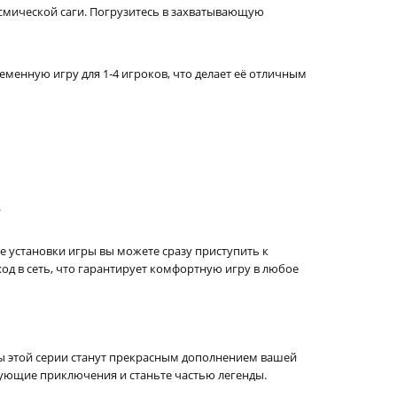
смической саги. Погрузитесь в захватывающую
еменную игру для 1-4 игроков, что делает её отличным
.
сле установки игры вы можете сразу приступить к
од в сеть, что гарантирует комфортную игру в любое
олы этой серии станут прекрасным дополнением вашей
рующие приключения и станьте частью легенды.