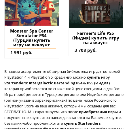
Monster Spa Center
Farmer's Life PS5
Simulator PS4
(Индия) купить игру
(Турция) купить
на аккаунт
игру на аккаунт
3 708 руб.
1 991 руб.
В нашем ассортименте обширная библиотека игр для консолей
Playstation 4 и Playstation 5, среди них можно
купить игру
Startenders: Intergalactic Bartending PS4 & PS5 (Индия)
,
которая приобретается по сниженной цене специально для Вас.
Игра приобретается в Турецком регионе или Индийском регионе
(регион указан в характеристиках) по цене, ниже Российского
Playstation Store на ваш аккаунт, который мы создаем для вас
БЕСПЛАТНО. Мы гарантируем, что после
приобретения игры
и
покупки на аккаунт, игра навсегда останется на Вашем аккаунте,
без каких-либо проблем. Хотите
купить Startenders:
Intergalactic Bartending для PS4 или PS5
? Заказывайте скорее и