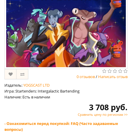
0 отзывов
/
Написать отзыв
Издатель:
YOGSCAST LTD
Игра: Startenders: Intergalactic Bartending
Наличие: Есть в наличии
3 708 руб.
Сравнить цену по регионам >>
- Ознакомиться перед покупкой: FAQ (Часто задаваемые
вопросы)