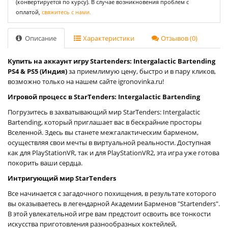
(конвертируется по курсу). В случае возникновения проблем с
оплатой,
свяжитесь с нами.
Описание
Характеристики
Отзывов (0)
Купить на аккаунт игру Startenders: Intergalactic Bartending
PS4 & PS5 (Индия)
за приемлимую цену, быстро и в пару кликов,
возможно только на нашем сайте igronovinka.ru!
Игровой процесс в StarTenders: Intergalactic Bartending
Погрузитесь в захватывающий мир StarTenders: Intergalactic
Bartending, который приглашает вас в бескрайние просторы
Вселенной. Здесь вы станете межгалактическим барменом,
осуществляя свои мечты в виртуальной реальности. Доступная
как для PlayStationVR, так и для PlayStationVR2, эта игра уже готова
покорить ваши сердца.
Интригующий мир StarTenders
Все начинается с загадочного похищения, в результате которого
вы оказываетесь в легендарной Академии Барменов "Startenders".
В этой увлекательной игре вам предстоит освоить все тонкости
искусства приготовления разнообразных коктейлей,