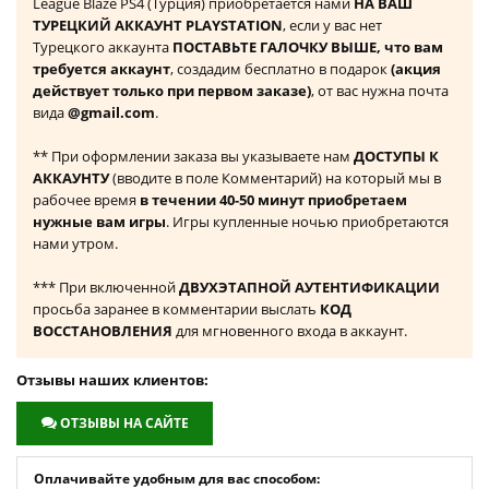
League Blaze PS4 (Турция) приобретается нами
НА ВАШ
ТУРЕЦКИЙ АККАУНТ PLAYSTATION
, если у вас нет
Турецкого аккаунта
ПОСТАВЬТЕ ГАЛОЧКУ ВЫШЕ, что вам
требуется аккаунт
, создадим бесплатно в подарок
(акция
действует только при первом заказе)
, от вас нужна почта
вида
@gmail.com
.
** При оформлении заказа вы указываете нам
ДОСТУПЫ К
АККАУНТУ
(вводите в поле Комментарий) на который мы в
рабочее время
в течении 40-50 минут приобретаем
нужные вам игры
. Игры купленные ночью приобретаются
нами утром.
*** При включенной
ДВУХЭТАПНОЙ АУТЕНТИФИКАЦИИ
просьба заранее в комментарии выслать
КОД
ВОССТАНОВЛЕНИЯ
для мгновенного входа в аккаунт.
Отзывы наших клиентов:
ОТЗЫВЫ НА САЙТЕ
Оплачивайте удобным для вас способом: