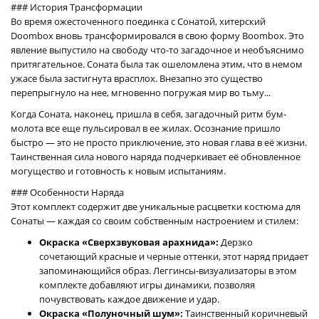
### История Трансформации
Во время ожесточенного поединка с Сонатой, хитерский
Doombox вновь трансформировался в свою форму Boombox. Это
явление выпустило на свободу что-то загадочное и необъяснимо
притягательное. Соната была так ошеломлена этим, что в немом
ужасе была застигнута врасплох. Внезапно это существо
перепрыгнуло на нее, мгновенно погружая мир во тьму...
Когда Соната, наконец, пришла в себя, загадочный ритм бум-
молота все еще пульсировал в ее жилах. Осознание пришло
быстро — это не просто приключение, это новая глава в её жизни.
Таинственная сила нового наряда подчеркивает её обновленное
могущество и готовность к новым испытаниям.
### Особенности Наряда
Этот комплект содержит две уникальные расцветки костюма для
Сонаты — каждая со своим собственным настроением и стилем:
Окраска «Сверхзвуковая арахнида»:
Дерзко
сочетающий красные и черные оттенки, этот наряд придает
запоминающийся образ. Леггинсы-визуализаторы в этом
комплекте добавляют игры динамики, позволяя
почувствовать каждое движение и удар.
Окраска «Полуночный шум»:
Таинственный коричневый