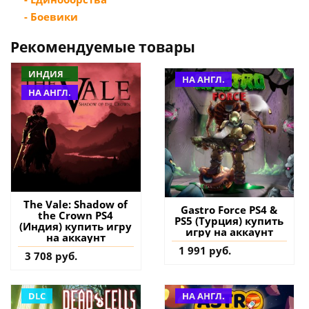
- Боевики
Рекомендуемые товары
ИНДИЯ
НА АНГЛ.
НА АНГЛ.
The Vale: Shadow of
Gastro Force PS4 &
the Crown PS4
PS5 (Турция) купить
(Индия) купить игру
игру на аккаунт
на аккаунт
1 991 руб.
3 708 руб.
DLC
НА АНГЛ.