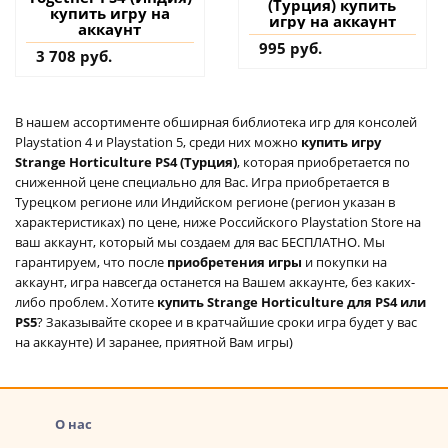
(Турция) купить
купить игру на
игру на аккаунт
аккаунт
995 руб.
3 708 руб.
В нашем ассортименте обширная библиотека игр для консолей
Playstation 4 и Playstation 5, среди них можно
купить игру
Strange Horticulture PS4 (Турция)
, которая приобретается по
сниженной цене специально для Вас. Игра приобретается в
Турецком регионе или Индийском регионе (регион указан в
характеристиках) по цене, ниже Российского Playstation Store на
ваш аккаунт, который мы создаем для вас БЕСПЛАТНО. Мы
гарантируем, что после
приобретения игры
и покупки на
аккаунт, игра навсегда останется на Вашем аккаунте, без каких-
либо проблем. Хотите
купить Strange Horticulture для PS4 или
PS5
? Заказывайте скорее и в кратчайшие сроки игра будет у вас
на аккаунте) И заранее, приятной Вам игры)
О нас