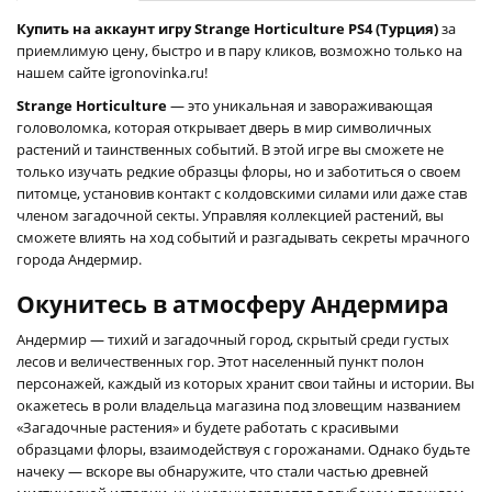
Купить на аккаунт игру Strange Horticulture PS4 (Турция)
за
приемлимую цену, быстро и в пару кликов, возможно только на
нашем сайте igronovinka.ru!
Strange Horticulture
— это уникальная и завораживающая
головоломка, которая открывает дверь в мир символичных
растений и таинственных событий. В этой игре вы сможете не
только изучать редкие образцы флоры, но и заботиться о своем
питомце, установив контакт с колдовскими силами или даже став
членом загадочной секты. Управляя коллекцией растений, вы
сможете влиять на ход событий и разгадывать секреты мрачного
города Андермир.
Окунитесь в атмосферу Андермира
Андермир — тихий и загадочный город, скрытый среди густых
лесов и величественных гор. Этот населенный пункт полон
персонажей, каждый из которых хранит свои тайны и истории. Вы
окажетесь в роли владельца магазина под зловещим названием
«Загадочные растения» и будете работать с красивыми
образцами флоры, взаимодействуя с горожанами. Однако будьте
начеку — вскоре вы обнаружите, что стали частью древней