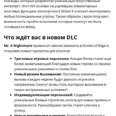
команды, который разработал уникальный искусственный
интеллект. Этот ИИ основан на уцелевших элементарных
мозговых функциях злополучного Mister X и может имитировать
любые потенциальные угрозы. Таким образом, герои получают
возможность пройти испытания, которые помогут им быть
готовыми ко всему.
Что ждёт вас в новом DLC
Mr. X Nightmare
привносит свежие элементы в Streets of Rage 4,
открывая новые горизонты для игроков:
Три новых игровых персонажа
: Каждая битва станет ещё
более захватывающей благодаря новым героям со своими
уникальными умениями и стилем боя.
Новый режим Выживания
: Постоянно изменяющиеся
вызовы каждую неделю будут держать игроков в
напряжении. Смогут ли вы стать мастером выживания в
самых экстремальных условиях?
Индивидуализация персонажей
: Создавайте
уникальные боевые стратегии, используя новые приёмы и
возможности. Разнообразие тактик станет ключом к
успеху.
Новые противники и оружие
: Разнообразие врагов и