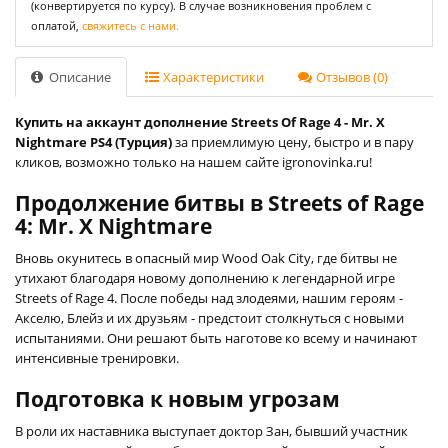
(конвертируется по курсу). В случае возникновения проблем с
оплатой,
свяжитесь с нами.
Описание
Характеристики
Отзывов (0)
Купить на аккаунт дополнение Streets Of Rage 4 - Mr. X
Nightmare PS4 (Турция)
за приемлимую цену, быстро и в пару
кликов, возможно только на нашем сайте igronovinka.ru!
Продолжение битвы в Streets of Rage
4: Mr. X Nightmare
Вновь окунитесь в опасный мир Wood Oak City, где битвы не
утихают благодаря новому дополнению к легендарной игре
Streets of Rage 4. После победы над злодеями, нашим героям -
Акселю, Блейз и их друзьям - предстоит столкнуться с новыми
испытаниями. Они решают быть наготове ко всему и начинают
интенсивные тренировки.
Подготовка к новым угрозам
В роли их наставника выступает доктор Зан, бывший участник