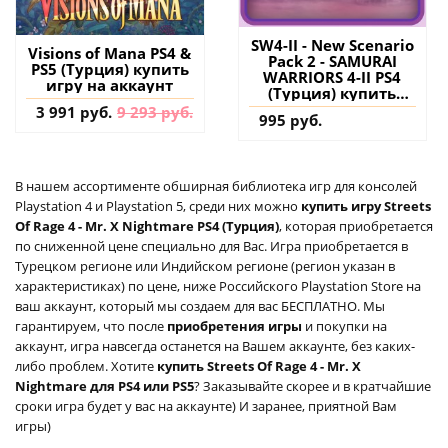
SW4-II - New Scenario
Visions of Mana PS4 &
Pack 2 - SAMURAI
PS5 (Турция) купить
WARRIORS 4-II PS4
игру на аккаунт
(Турция) купить
дополнение на
3 991 руб.
9 293 руб.
995 руб.
аккаунт
В нашем ассортименте обширная библиотека игр для консолей
Playstation 4 и Playstation 5, среди них можно
купить игру Streets
Of Rage 4 - Mr. X Nightmare PS4 (Турция)
, которая приобретается
по сниженной цене специально для Вас. Игра приобретается в
Турецком регионе или Индийском регионе (регион указан в
характеристиках) по цене, ниже Российского Playstation Store на
ваш аккаунт, который мы создаем для вас БЕСПЛАТНО. Мы
гарантируем, что после
приобретения игры
и покупки на
аккаунт, игра навсегда останется на Вашем аккаунте, без каких-
либо проблем. Хотите
купить Streets Of Rage 4 - Mr. X
Nightmare для PS4 или PS5
? Заказывайте скорее и в кратчайшие
сроки игра будет у вас на аккаунте) И заранее, приятной Вам
игры)