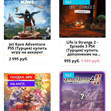
DLC
Life is Strange 2 -
Jet Kave Adventure
Episode 3 PS4
PS5 (Турция) купить
(Турция) купить
игру на аккаунт
дополнение на
аккаунт
2 995 руб.
995 руб.
1 991 руб.
DLC
СКИДКА -58%
НА АНГЛ.