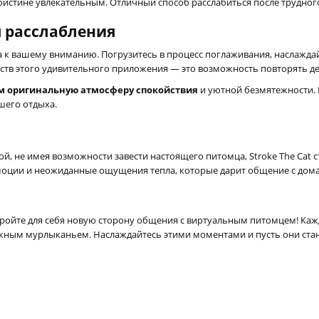
оистине увлекательным. Отличный способ расслабиться после трудног
 расслабления
ва к вашему вниманию. Погрузитесь в процесс поглаживания, наслажда
ств этого удивительного приложения — это возможность повторять дей
м оригинальную атмосферу спокойствия
и уютной безмятежности. 
ашего отдыха.
ой, не имея возможности завести настоящего питомца, Stroke The Cat
моции и неожиданные ощущения тепла, которые дарит общение с дом
 откройте для себя новую сторону общения с виртуальным питомцем! К
ежным мурлыканьем. Наслаждайтесь этими моментами и пусть они ста