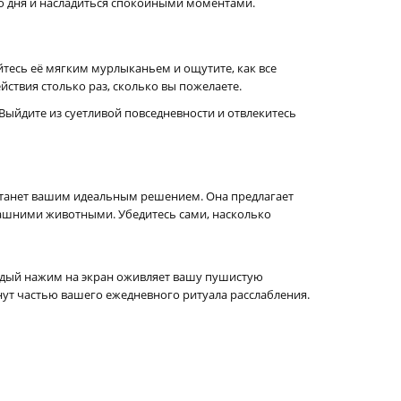
о дня и насладиться спокойными моментами.
йтесь её мягким мурлыканьем и ощутите, как все
ствия столько раз, сколько вы пожелаете.
Выйдите из суетливой повседневности и отвлекитесь
 станет вашим идеальным решением. Она предлагает
ашними животными. Убедитесь сами, насколько
аждый нажим на экран оживляет вашу пушистую
нут частью вашего ежедневного ритуала расслабления.