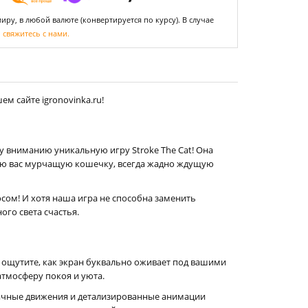
ру, в любой валюте (конвертируется по курсу). В случае
,
свяжитесь с нами.
м сайте igronovinka.ru!
 вниманию уникальную игру Stroke The Cat! Она
шую вас мурчащую кошечку, всегда жадно ждущую
сом! И хотя наша игра не способна заменить
го света счастья.
ы ощутите, как экран буквально оживает под вашими
тмосферу покоя и уюта.
тичные движения и детализированные анимации