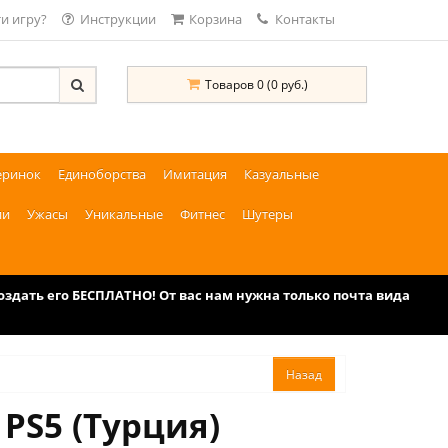
и игру?
Инструкции
Корзина
Контакты
Товаров 0 (0 руб.)
еринок
Единоборства
Имитация
Казуальные
ии
Ужасы
Уникальные
Фитнес
Шутеры
дать его БЕСПЛАТНО! От вас нам нужна только почта вида
 PS5 (Турция)