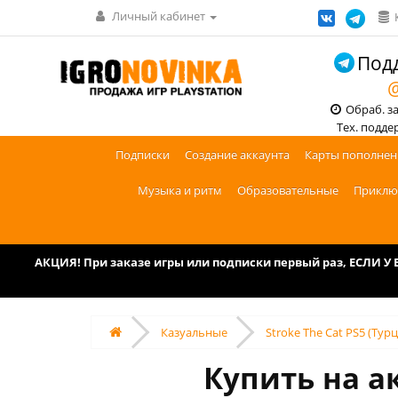
Личный кабинет
Подд
@
Обраб. зак
Тех. поддерж
Подписки
Создание аккаунта
Карты пополнен
Музыка и ритм
Образовательные
Приклю
АКЦИЯ! При заказе игры или подписки первый раз, ЕСЛИ 
Казуальные
Stroke The Cat PS5 (Тур
Купить на ак