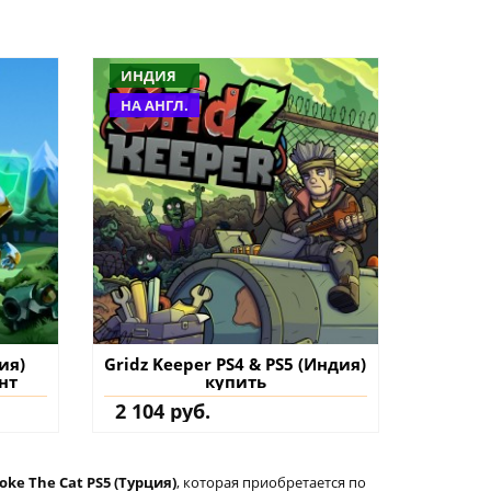
ИНДИЯ
НА АНГЛ.
ия)
Gridz Keeper PS4 & PS5 (Индия)
нт
купить
2 104 руб.
oke The Cat PS5 (Турция)
, которая приобретается по