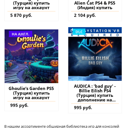
(Турция) купить
Alien Cat PS4 & PS5
игру на аккаунт
(Индия) купить
5 870 руб.
2 104 руб.
DLC
НА АНГЛ.
AUDICA : 'bad guy' -
Ghoulie’s Garden PS5
Billie Eilish PS4
(Турция) купить
(Турция) купить
игру на аккаунт
дополнение на
аккаунт
995 руб.
995 руб.
В нашем ассортименте обширная библиотека игр для консолей