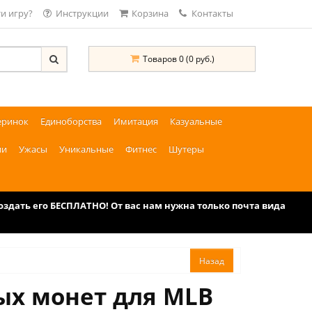
и игру?
Инструкции
Корзина
Контакты
Товаров 0 (0 руб.)
еринок
Единоборства
Имитация
Казуальные
ии
Ужасы
Уникальные
Фитнес
Шутеры
дать его БЕСПЛАТНО! От вас нам нужна только почта вида
вых монет для MLB