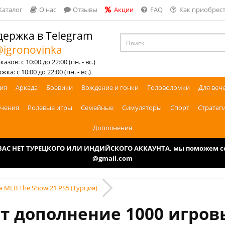
Каталог
О нас
Отзывы
Акции
FAQ
Как приобрест
ержка в Telegram
igronovinka
азов: с 10:00 до 22:00 (пн. - вс.)
ка: с 10:00 до 22:00 (пн. - вс.)
ия
Аркада
Боевики
Вождение и гонки
Головоломки
Для веч
чения
Ролевые игры
Семейные
Симуляторы
Спорт
Стратег
Дополнения
У ВАС НЕТ ТУРЕЦКОГО ИЛИ ИНДИЙСКОГО АККАУНТА, мы поможем соз
@gmail.com
я MLB The Show 21 PS5 (Турция)
т дополнение ‎1000 игро