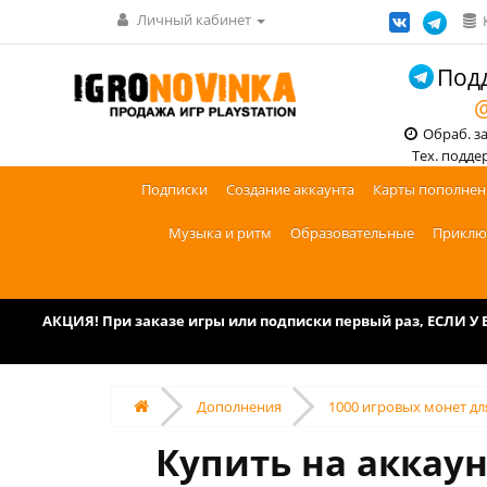
Личный кабинет
Подд
@
Обраб. зак
Тех. поддерж
Подписки
Создание аккаунта
Карты пополнен
Музыка и ритм
Образовательные
Приклю
АКЦИЯ! При заказе игры или подписки первый раз, ЕСЛИ 
Дополнения
‎1000 игровых монет дл
Купить на аккаун