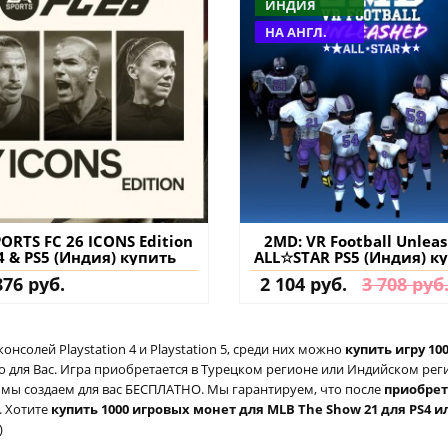
ИНДИЯ
НА АНГЛ.
PORTS FC 26 ICONS Edition
2MD: VR Football Unlea
4 & PS5 (Индия) купить
ALL☆STAR PS5 (Индия) к
игру на аккаунт
876 руб.
2 104 руб.
3 708 руб
солей Playstation 4 и Playstation 5, среди них можно
купить игру ‎1
для Вас. Игра приобретается в Турецком регионе или Индийском регио
ый мы создаем для вас БЕСПЛАТНО. Мы гарантируем, что после
приобре
. Хотите
купить ‎1000 игровых монет для MLB The Show 21 для PS4 и
)