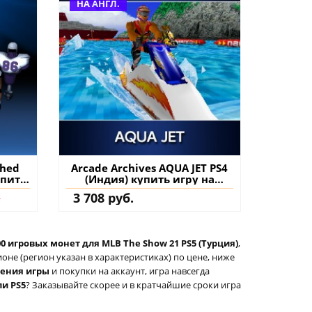
НА АНГЛ.
shed
Arcade Archives AQUA JET PS4
упить
(Индия) купить игру на
аккаунт
.
3 708 руб.
000 игровых монет для MLB The Show 21 PS5 (Турция)
,
не (регион указан в характеристиках) по цене, ниже
тения игры
и покупки на аккаунт, игра навсегда
ли PS5
? Заказывайте скорее и в кратчайшие сроки игра