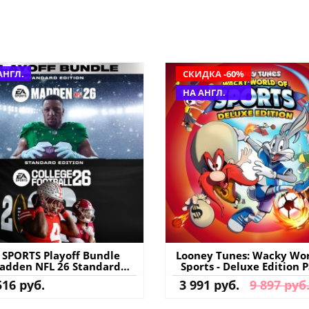
АНГЛ.
СКИДКА -60%
НА АНГЛ.
 SPORTS Playoff Bundle
Looney Tunes: Wacky Wor
adden NFL 26 Standard
Sports - Deluxe Edition 
ion & College Football 26
PS5 (Турция) купить иг
516 руб.
3 991 руб.
9 897 руб
ard Edition) PS5 (Турция)
аккаунт
купить