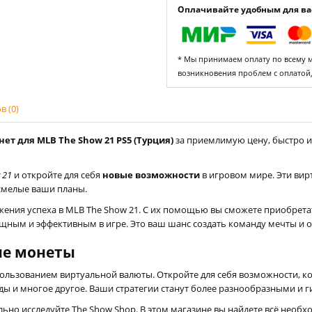
Оплачивайте удобным для вас
* Мы принимаем оплату по всему ми
возникновения проблем с оплатой
 (0)
нет для MLB The Show 21 PS5 (Турция)
за приемлимую цену, быстро и
 21
и откройте для себя
новые возможности
в игровом мире. Эти ви
смелые ваши планы.
жения успеха в MLB The Show 21. С их помощью вы сможете приобрет
щным и эффективным в игре. Это ваш шанс создать команду мечты и 
ые монеты
использованием виртуальной валюты. Откройте для себя возможности, 
ы и многое другое. Ваши стратегии станут более разнообразными и г
льно исследуйте The Show Shop. В этом магазине вы найдете всё необ