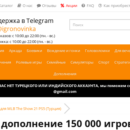
Каталог
О нас
Отзывы
Акции
FAQ
Как приобрест
ержка в Telegram
igronovinka
азов: с 10:00 до 22:00 (пн. - вс.)
ка: с 10:00 до 22:00 (пн. - вс.)
ия
Аркада
Боевики
Вождение и гонки
Головоломки
Для веч
чения
Ролевые игры
Семейные
Симуляторы
Спорт
Стратег
Дополнения
У ВАС НЕТ ТУРЕЦКОГО ИЛИ ИНДИЙСКОГО АККАУНТА, мы поможем соз
@gmail.com
 для MLB The Show 21 PS5 (Турция)
 дополнение ‎150 000 игр