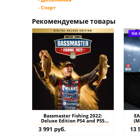
- Спорт
Рекомендуемые товары
НА 
Bassmaster Fishing 2022:
EA
Deluxe Edition PS4 and PS5
(M
(Турция) купить игру на
Edit
3 991 руб.
13 
аккаунт
Stand