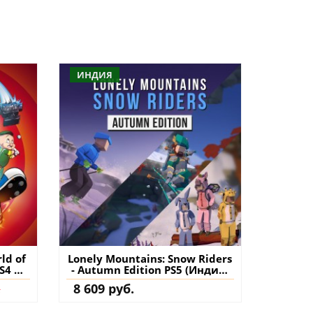
ИНДИЯ
ld of
Lonely Mountains: Snow Riders
PS4 &
- Autumn Edition PS5 (Индия)
ру на
купить
.
8 609 руб.