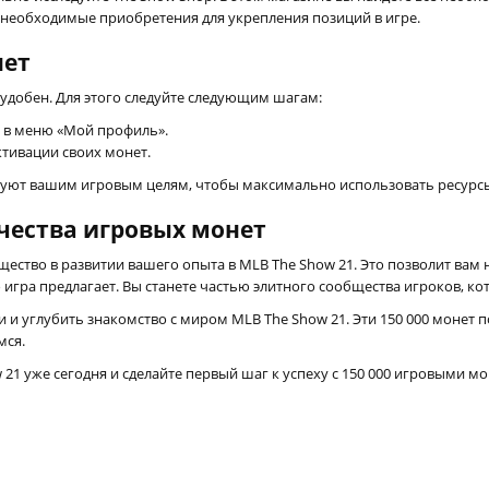
ь необходимые приобретения для укрепления позиций в игре.
нет
удобен. Для этого следуйте следующим шагам:
я в меню «Мой профиль».
ктивации своих монет.
вуют вашим игровым целям, чтобы максимально использовать ресурсы,
чества игровых монет
щество в развитии вашего опыта в MLB The Show 21. Это позволит вам
о игра предлагает. Вы станете частью элитного сообщества игроков, к
 и углубить знакомство с миром MLB The Show 21. Эти 150 000 монет
мся.
21 уже сегодня и сделайте первый шаг к успеху с 150 000 игровыми м