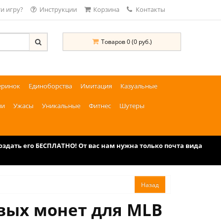
и игру?
Инструкции
Корзина
Контакты
Товаров 0 (0 руб.)
еринок
Единоборства
Имитация
Казуальные
ии
Ужасы
Уникальные
Фитнес
Шутеры
дать его БЕСПЛАТНО! От вас нам нужна только почта вида
овых монет для MLB