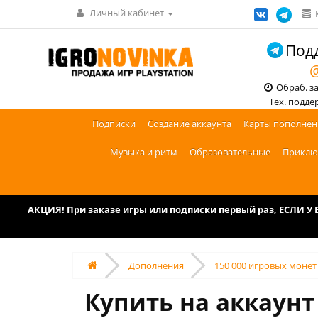
Личный кабинет
Подд
@
Обраб. зак
Тех. поддерж
Подписки
Создание аккаунта
Карты пополнен
Музыка и ритм
Образовательные
Приклю
АКЦИЯ! При заказе игры или подписки первый раз, ЕСЛИ 
Дополнения
‎150 000 игровых монет
Купить на аккаунт