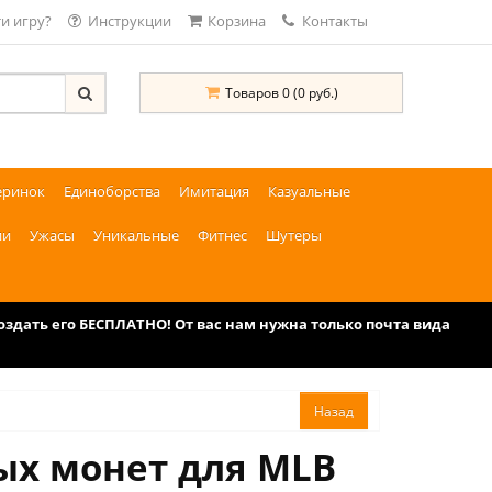
и игру?
Инструкции
Корзина
Контакты
Товаров 0 (0 руб.)
еринок
Единоборства
Имитация
Казуальные
ии
Ужасы
Уникальные
Фитнес
Шутеры
дать его БЕСПЛАТНО! От вас нам нужна только почта вида
вых монет для MLB