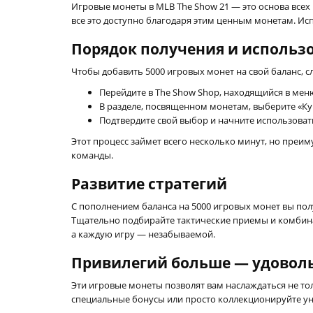
Игровые монеты в MLB The Show 21 — это основа все
все это доступно благодаря этим ценным монетам. Ис
Порядок получения и использ
Чтобы добавить 5000 игровых монет на свой баланс, 
Перейдите в The Show Shop, находящийся в мен
В разделе, посвященном монетам, выберите «Ку
Подтвердите свой выбор и начните использоват
Этот процесс займет всего несколько минут, но преи
команды.
Развитие стратегий
С пополнением баланса на 5000 игровых монет вы по
Тщательно подбирайте тактические приемы и комбина
а каждую игру — незабываемой.
Привилегий больше — удовол
Эти игровые монеты позволят вам наслаждаться не т
специальные бонусы или просто коллекционируйте ун