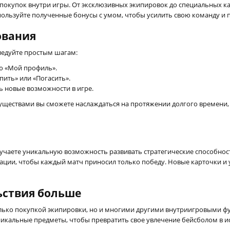
х покупок внутри игры. От эксклюзивных экипировок до специальных 
пользуйте полученные бонусы с умом, чтобы усилить свою команду и 
ования
следуйте простым шагам:
ю «Мой профиль».
пить» или «Погасить».
ь новые возможности в игре.
муществами вы сможете наслаждаться на протяжении долгого времени,
лучаете уникальную возможность развивать стратегические способнос
ции, чтобы каждый матч приносил только победу. Новые карточки и 
ьствия больше
олько покупкой экипировки, но и многими другими внутриигровыми фу
икальные предметы, чтобы превратить свое увлечение бейсболом в и