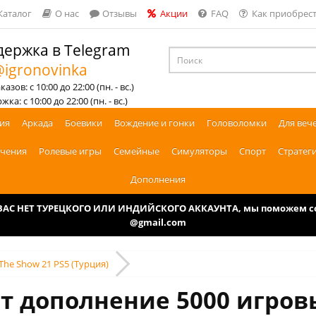
Каталог
О нас
Отзывы
Акции
FAQ
Как приобрест
ержка в Telegram
igronovinka
азов: с 10:00 до 22:00 (пн. - вс.)
ка: с 10:00 до 22:00 (пн. - вс.)
ия
Аркада
Боевики
Вождение и гонки
Головоломки
Для веч
чения
Ролевые игры
Семейные
Симуляторы
Спорт
Стратег
Дополнения
У ВАС НЕТ ТУРЕЦКОГО ИЛИ ИНДИЙСКОГО АККАУНТА, мы поможем соз
@gmail.com
The Show 21 PS5 (Турция)
т дополнение ‎5000 игро