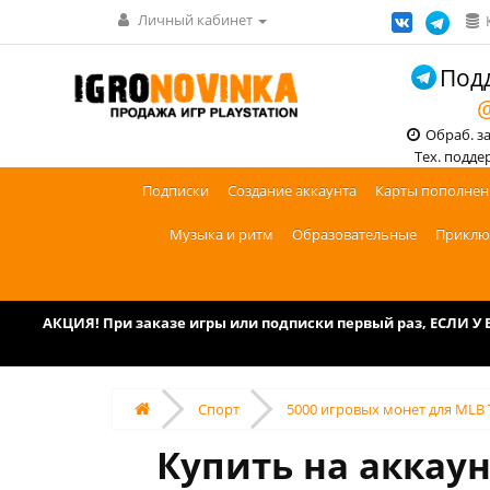
Личный кабинет
Подд
@
Обраб. зак
Тех. поддерж
Подписки
Создание аккаунта
Карты пополнен
Музыка и ритм
Образовательные
Приклю
АКЦИЯ! При заказе игры или подписки первый раз, ЕСЛИ 
Спорт
‎5000 игровых монет для MLB 
Купить на аккаун