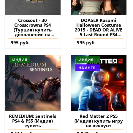
Crossout - 30
DOA5LR Kasumi
Сrosscrowns PS4
Halloween Costume
(Турция) купить
2015 - DEAD OR ALIVE
дополнение на
5 Last Round PS4
аккаунт
(Турция) купить
995 руб.
995 руб.
дополнение на
аккаунт
ИНДИЯ
ИНДИЯ
НА АНГЛ.
REMEDIUM: Sentinels
Red Matter 2 PS5
PS4 & PS5 (Индия)
(Индия) купить игру
купить
на аккаунт