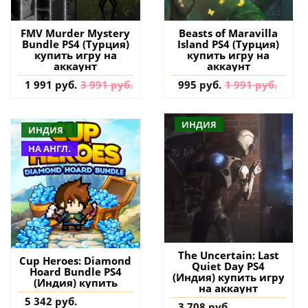
FMV Murder Mystery
Beasts of Maravilla
Bundle PS4 (Турция)
Island PS4 (Турция)
купить игру на
купить игру на
аккаунт
аккаунт
1 991 руб.
3 991 руб.
995 руб.
1 991 руб.
ИНДИЯ
ИНДИЯ
НА АНГЛ.
The Uncertain: Last
Cup Heroes: Diamond
Quiet Day PS4
Hoard Bundle PS4
(Индия) купить игру
(Индия) купить
на аккаунт
5 342 руб.
3 708 руб.