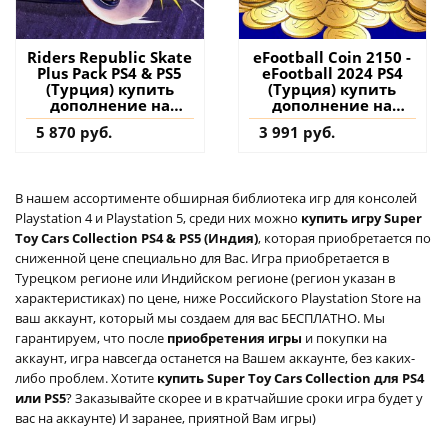
Riders Republic Skate
eFootball Coin 2150 -
Plus Pack PS4 & PS5
eFootball 2024 PS4
(Турция) купить
(Турция) купить
дополнение на
дополнение на
аккаунт
аккаунт
5 870 руб.
3 991 руб.
В нашем ассортименте обширная библиотека игр для консолей
Playstation 4 и Playstation 5, среди них можно
купить игру Super
Toy Cars Collection PS4 & PS5 (Индия)
, которая приобретается по
сниженной цене специально для Вас. Игра приобретается в
Турецком регионе или Индийском регионе (регион указан в
характеристиках) по цене, ниже Российского Playstation Store на
ваш аккаунт, который мы создаем для вас БЕСПЛАТНО. Мы
гарантируем, что после
приобретения игры
и покупки на
аккаунт, игра навсегда останется на Вашем аккаунте, без каких-
либо проблем. Хотите
купить Super Toy Cars Collection для PS4
или PS5
? Заказывайте скорее и в кратчайшие сроки игра будет у
вас на аккаунте) И заранее, приятной Вам игры)