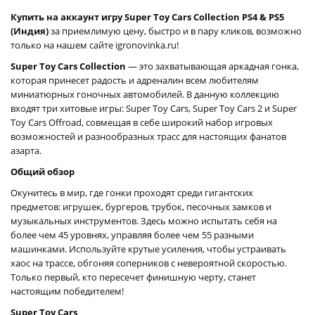
Купить на аккаунт игру Super Toy Cars Collection PS4 & PS5
(Индия)
за приемлимую цену, быстро и в пару кликов, возможно
только на нашем сайте igronovinka.ru!
Super Toy Cars Collection
— это захватывающая аркадная гонка,
которая принесет радость и адреналин всем любителям
миниатюрных гоночных автомобилей. В данную коллекцию
входят три хитовые игры: Super Toy Cars, Super Toy Cars 2 и Super
Toy Cars Offroad, совмещая в себе широкий набор игровых
возможностей и разнообразных трасс для настоящих фанатов
азарта.
Общий обзор
Окунитесь в мир, где гонки проходят среди гигантских
предметов: игрушек, бургеров, трубок, песочных замков и
музыкальных инструментов. Здесь можно испытать себя на
более чем 45 уровнях, управляя более чем 55 разными
машинками. Используйте крутые усиления, чтобы устраивать
хаос на трассе, обгоняя соперников с невероятной скоростью.
Только первый, кто пересечет финишную черту, станет
настоящим победителем!
Super Toy Cars