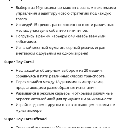
Выбери из 16 уникальных машин с разными системами
управления и адаптируй свою стратегию под каждую
трассу.
Исследуй 15 треков, расположенных в пяти различных
местах, участвуя в событиях пяти типов.
Погрузись в режим карьеры с 48 незабываемыми
событиями.
Испытай местный мультиплеерный режим, играя
вчетвером с друзьями на одном экране!
Super Toy Cars 2
Наслаждайся обширным выбором из 20 машин,
соревнуясь в пяти различных классах транспорта.
Переключайся между 18 динамичными треками,
предлагающими разнообразные испытания.
Развивайся в режиме карьеры и открывай различные
окраски автомобилей для придания им уникальности.
Играйте вдвоем с другом в захватывающем локальном
мультиплеере.
Super Toy Cars Offroad
Совершайте гонки на 20 различных машинах в пяти