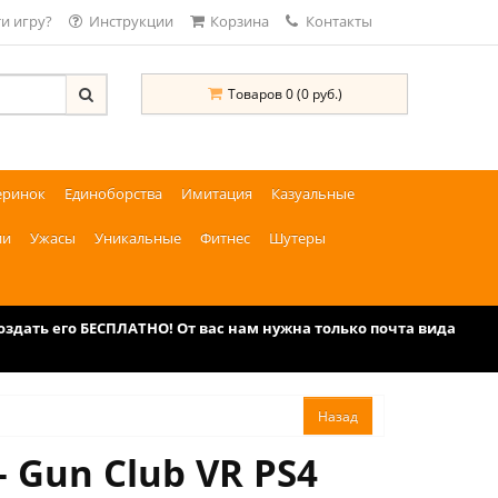
и игру?
Инструкции
Корзина
Контакты
Товаров 0 (0 руб.)
еринок
Единоборства
Имитация
Казуальные
ии
Ужасы
Уникальные
Фитнес
Шутеры
дать его БЕСПЛАТНО! От вас нам нужна только почта вида
 Gun Club VR PS4