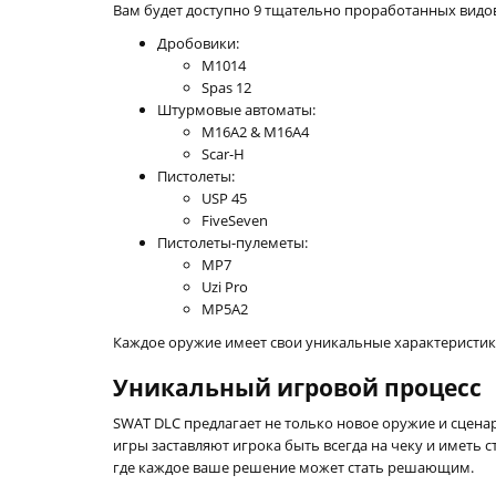
Вам будет доступно 9 тщательно проработанных видо
Дробовики:
M1014
Spas 12
Штурмовые автоматы:
M16A2 & M16A4
Scar-H
Пистолеты:
USP 45
FiveSeven
Пистолеты-пулеметы:
MP7
Uzi Pro
MP5A2
Каждое оружие имеет свои уникальные характеристики
Уникальный игровой процесс
SWAT DLC предлагает не только новое оружие и сцена
игры заставляют игрока быть всегда на чеку и иметь 
где каждое ваше решение может стать решающим.