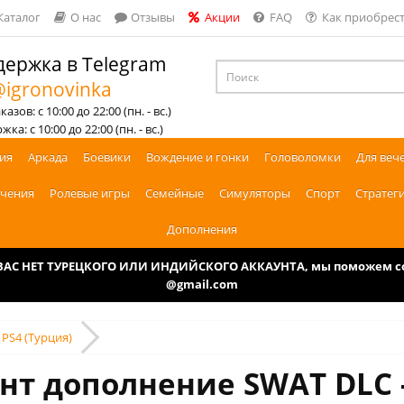
Каталог
О нас
Отзывы
Акции
FAQ
Как приобрест
ержка в Telegram
igronovinka
азов: с 10:00 до 22:00 (пн. - вс.)
ка: с 10:00 до 22:00 (пн. - вс.)
ия
Аркада
Боевики
Вождение и гонки
Головоломки
Для веч
чения
Ролевые игры
Семейные
Симуляторы
Спорт
Стратег
Дополнения
У ВАС НЕТ ТУРЕЦКОГО ИЛИ ИНДИЙСКОГО АККАУНТА, мы поможем соз
@gmail.com
 PS4 (Турция)
нт дополнение SWAT DLC -