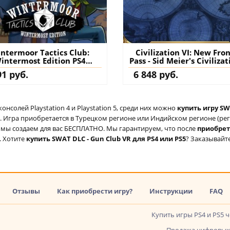
ntermoor Tactics Club:
Civilization VI: New Fron
intermost Edition PS4
Pass - Sid Meier's Civilizat
урция) купить игру на
PS4 (Турция) купит
91 руб.
6 848 руб.
аккаунт
дополнение на аккау
солей Playstation 4 и Playstation 5, среди них можно
купить игру SWA
 Игра приобретается в Турецком регионе или Индийском регионе (реги
ый мы создаем для вас БЕСПЛАТНО. Мы гарантируем, что после
приобре
. Хотите
купить SWAT DLC - Gun Club VR для PS4 или PS5
? Заказывайте
Отзывы
Как приобрести игру?
Инструкции
FAQ
Купить игры PS4 и PS5 
Продажа цифровых 