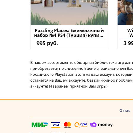
Puzzling Places: Ежемесячный
Wi
набор №4 PS4 (Турция) купить
W
дополнение на аккаунт
(Т
995 руб.
3 9
В нашем ассортименте обширная библиотека игр для кон
приобретается по сниженной цене специально для Вас.
Российского Playstation Store на ваш аккаунт, котор
останется на Вашем аккаунте, без каких-либо проблем
аккаунте) И заранее, приятной Вам игры)
О нас