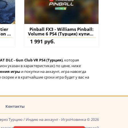
tier
Pinball FX3 - Williams Pinball:
ion VI
Volume 6 PS4 (Турция) купить
ь
дополнение на аккаунт
1 991 руб.
нт
T DLC - Gun Club VR PS4 (Турция)
, которая
он указан в характеристиках) по цене, ниже
тения игры
и покупки на аккаунт, игра навсегда
 скорее и в кратчайшие сроки игра будет у вас на
Контакты
через Турцию / Индию на аккаунт - ИгроНовинка © 2026
товаров, доставка ключей и поддержка пользователей