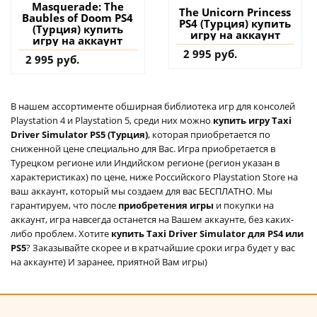
Masquerade: The
The Unicorn Princess
Baubles of Doom PS4
PS4 (Турция) купить
(Турция) купить
игру на аккаунт
игру на аккаунт
2 995 руб.
2 995 руб.
В нашем ассортименте обширная библиотека игр для консолей
Playstation 4 и Playstation 5, среди них можно
купить игру Taxi
Driver Simulator PS5 (Турция)
, которая приобретается по
сниженной цене специально для Вас. Игра приобретается в
Турецком регионе или Индийском регионе (регион указан в
характеристиках) по цене, ниже Российского Playstation Store на
ваш аккаунт, который мы создаем для вас БЕСПЛАТНО. Мы
гарантируем, что после
приобретения игры
и покупки на
аккаунт, игра навсегда останется на Вашем аккаунте, без каких-
либо проблем. Хотите
купить Taxi Driver Simulator для PS4 или
PS5
? Заказывайте скорее и в кратчайшие сроки игра будет у вас
на аккаунте) И заранее, приятной Вам игры)