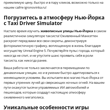
приемлимую цену, быстро и в пару кликов, возможно только на
нашем сайте igronovinka.ru!
Погрузитесь в атмосферу Нью-Йорка
с Taxi Driver Simulator
Настало время изучить
живописные улицы Нью-Йорка
в самом
реалистичном симуляторе таксиста! Оживленный Манхэттен
раскроет перед вами все свои секреты, демонстрируя
фотореалистичную графику, воплощенную в жизнь благодаря
могуществу Unreal Engine 5. Почувствуйте пульс города, который
никогда не спит, и не упустите шанс проявить себя в роли
таксиста, как никогда ранее.
Ваша работа не только заключается в перемещении по
динамичным улицам, но и в умении быстро адаптироваться к
меняющимся условиям. Вы испытаете всю магию Нью-Йорка от
первых утренних лучей до сверкающих ночных огней. На вашем
пути окажутся тысячи управляемых ИИ автомобилей и
пешеходов, которые создадут настоящую атмосферу
оживленного мегаполиса.
Уникальные особенности игры