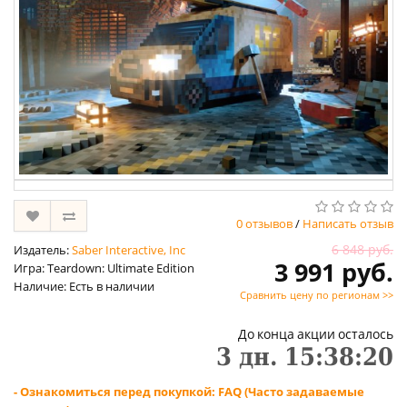
0 отзывов
/
Написать отзыв
6 848 руб.
Издатель:
Saber Interactive, Inc
3 991 руб.
Игра: Teardown: Ultimate Edition
Наличие: Есть в наличии
Сравнить цену по регионам >>
До конца акции осталось
3
дн.
15
:
38
:
19
- Ознакомиться перед покупкой: FAQ (Часто задаваемые