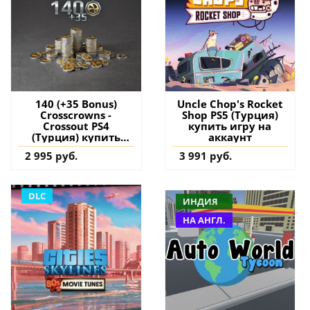
140 (+35 Bonus)
Uncle Chop's Rocket
Сrosscrowns -
Shop PS5 (Турция)
Crossout PS4
купить игру на
(Турция) купить
аккаунт
дополнение на
2 995 руб.
3 991 руб.
аккаунт
DLC
ИНДИЯ
НА АНГЛ.