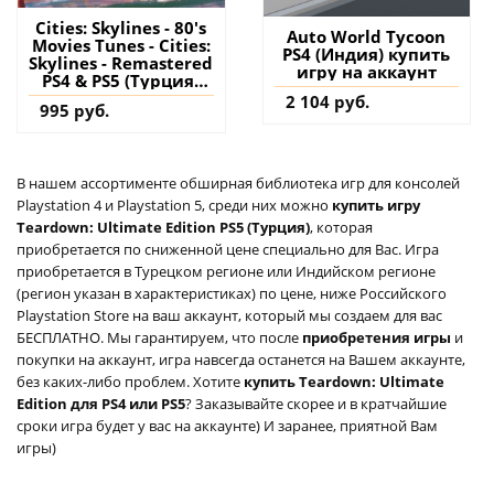
Cities: Skylines - 80's
Auto World Tycoon
Movies Tunes - Cities:
PS4 (Индия) купить
Skylines - Remastered
игру на аккаунт
PS4 & PS5 (Турция)
купить дополнение
2 104 руб.
995 руб.
на аккаунт
В нашем ассортименте обширная библиотека игр для консолей
Playstation 4 и Playstation 5, среди них можно
купить игру
Teardown: Ultimate Edition PS5 (Турция)
, которая
приобретается по сниженной цене специально для Вас. Игра
приобретается в Турецком регионе или Индийском регионе
(регион указан в характеристиках) по цене, ниже Российского
Playstation Store на ваш аккаунт, который мы создаем для вас
БЕСПЛАТНО. Мы гарантируем, что после
приобретения игры
и
покупки на аккаунт, игра навсегда останется на Вашем аккаунте,
без каких-либо проблем. Хотите
купить Teardown: Ultimate
Edition для PS4 или PS5
? Заказывайте скорее и в кратчайшие
сроки игра будет у вас на аккаунте) И заранее, приятной Вам
игры)