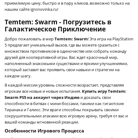
приемлимую цену, быстро и в пару кликов, возможно только на
нашем сайте igronovinka.ru!
Temtem: Swarm - Погрузитесь в
Галактическое Приключение
Добро пожаловать в мир
Temtem: Swarm
! Эта игра на PlayStation
5 предлагает уникальный вызов, где вы можете сразиться с
множеством противников в одиночестве или собрать команду
друзей для кооперативной игры. Вас ждет красочный мир,
наполненный знакомыми существами и яркими улучшениями,
который заставит вас проявить свои навыки и стратегии на
каждом шагу.
В каждой миссии уровень сложности возрастает, представляя
игрокам все новые и новые испытания.
Купить игру Temtem:
Swarm PS5 на аккаунт через Индию
и доказать свои
способности в битвах с мини-боссами, такими как гигантские
Тиранака и Галиос. Эти враги способны покрывать своими
сокрушительными атаками всю игровую арену, требуя от вас и
вашей команды мгновенной реакции.
Особенности Игрового Процесса