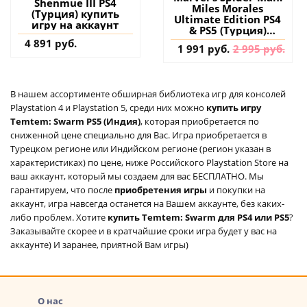
Shenmue III PS4
Miles Morales
(Турция) купить
Ultimate Edition PS4
игру на аккаунт
& PS5 (Турция)
купить игру на
4 891 руб.
1 991 руб.
2 995 руб.
аккаунт
В нашем ассортименте обширная библиотека игр для консолей
Playstation 4 и Playstation 5, среди них можно
купить игру
Temtem: Swarm PS5 (Индия)
, которая приобретается по
сниженной цене специально для Вас. Игра приобретается в
Турецком регионе или Индийском регионе (регион указан в
характеристиках) по цене, ниже Российского Playstation Store на
ваш аккаунт, который мы создаем для вас БЕСПЛАТНО. Мы
гарантируем, что после
приобретения игры
и покупки на
аккаунт, игра навсегда останется на Вашем аккаунте, без каких-
либо проблем. Хотите
купить Temtem: Swarm для PS4 или PS5
?
Заказывайте скорее и в кратчайшие сроки игра будет у вас на
аккаунте) И заранее, приятной Вам игры)
О нас