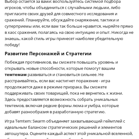
Выбор остается за вами: воспользуйтесь системой подбора
игроков, чтобы объединиться с случайными людьми, либо
пригласите своих друзей для совместного исследования и
сражений. Планируйте, обсуждайте снаряжение, тактики и
суперприемы или, если вам так больше нравится, ныряйте прямо
в хаос сражения, полагаясь на свою интуицию и опыт. Никогда не
знаешь, какой стиль игры принесет наиболее убедительную
победу!
Развитие Персонажей и Стратегии
Побеждая противников, вы сможете повышать уровень и
открывать новые способности, которые помогут вашим
темтемам
развиваться и становиться сильнее. Не
расстраивайтесь, если вас настигнет поражение - игра
продолжается даже в режиме призрака. Вы сможете
поддерживать своих товарищей, пока не вернетесь к жизни.
Здесь предоставляется возможность собрать уникальных
темтемов, включая редкие формы люма и умбра, которые
добавят разнообразия в разработанную стратегию.
Игра Temtem: Swarm объединяет захватывающий геймплей с
идеальным балансом стратегических решений и элементов
автошутера. Оцените каждый аспект этой уникальной вселенной,