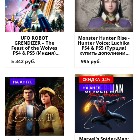
UFO ROBOT
Monster Hunter Rise -
GRENDIZER – The
Hunter Voice: Luchika
Feast of the Wolves
PS4 & PS5 (Турция)
PS4 & PS5 (Индия)
купить дополнение
купить игру на
на аккаунт
5 342 руб.
995 руб.
аккаунт
СКИДКА -34%
НА АНГЛ.
НА АНГЛ.
Marvel's Spider-Man: