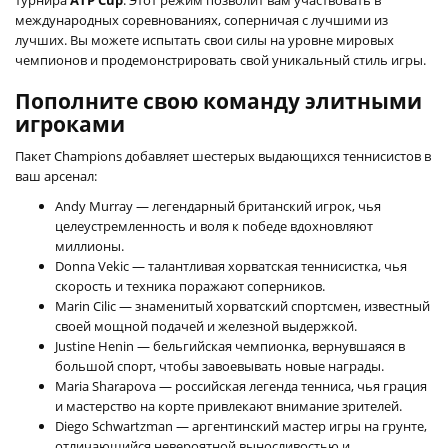
международных соревнованиях, соперничая с лучшими из
лучших. Вы можете испытать свои силы на уровне мировых
чемпионов и продемонстрировать свой уникальный стиль игры.
Пополните свою команду элитными
игроками
Пакет Champions добавляет шестерых выдающихся теннисистов в
ваш арсенал:
Andy Murray — легендарный британский игрок, чья
целеустремленность и воля к победе вдохновляют
миллионы.
Donna Vekic — талантливая хорватская теннисистка, чья
скорость и техника поражают соперников.
Marin Cilic — знаменитый хорватский спортсмен, известный
своей мощной подачей и железной выдержкой.
Justine Henin — бельгийская чемпионка, вернувшаяся в
большой спорт, чтобы завоевывать новые награды.
Maria Sharapova — российская легенда тенниса, чья грация
и мастерство на корте привлекают внимание зрителей.
Diego Schwartzman — аргентинский мастер игры на грунте,
отличающийся невероятной выносливостью и