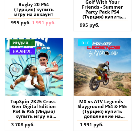
Golf With Your
Rugby 20 PS4
Friends - Summer
(Турция) купить
Party Pack PS4
игру на аккаунт
(Турция) купить
дополнение на
995 руб.
1 991 руб.
995 руб.
аккаунт
ИНДИЯ
DLC
НА АНГЛ.
TopSpin 2K25 Cross-
MX vs ATV Legends -
Gen Digital Edition
Slayground PS4 & PS5
PS4 & PS5 (Индия)
(Турция) купить
купить игру на
дополнение на
аккаунт
аккаунт
3 708 руб.
1 991 руб.