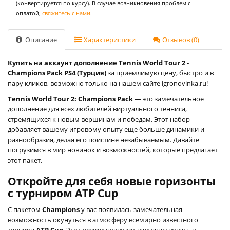
(конвертируется по курсу). В случае возникновения проблем с
оплатой,
свяжитесь с нами.
Описание
Характеристики
Отзывов (0)
Купить на аккаунт дополнение Tennis World Tour 2 -
Champions Pack PS4 (Турция)
за приемлимую цену, быстро и в
пару кликов, возможно только на нашем сайте igronovinka.ru!
Tennis World Tour 2: Champions Pack
— это замечательное
дополнение для всех любителей виртуального тенниса,
стремящихся к новым вершинам и победам. Этот набор
добавляет вашему игровому опыту еще больше динамики и
разнообразия, делая его поистине незабываемым. Давайте
погрузимся в мир новинок и возможностей, которые предлагает
этот пакет.
Откройте для себя новые горизонты
с турниром ATP Cup
С пакетом
Champions
у вас появилась замечательная
возможность окунуться в атмосферу всемирно известного
турнира
ATP Cup
. Этот режим позволит вам участвовать в