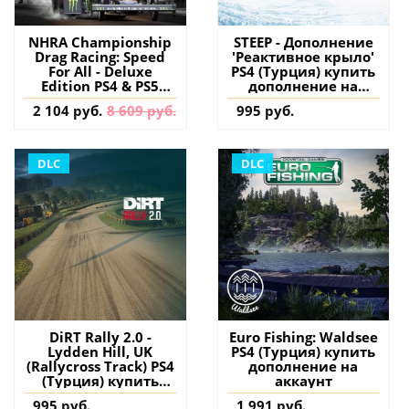
NHRA Championship
STEEP - Дополнение
Drag Racing: Speed
'Реактивное крыло'
For All - Deluxe
PS4 (Турция) купить
Edition PS4 & PS5
дополнение на
(Индия) купить игру
аккаунт
2 104 руб.
8 609 руб.
995 руб.
на аккаунт
DLC
DLC
DiRT Rally 2.0 -
Euro Fishing: Waldsee
Lydden Hill, UK
PS4 (Турция) купить
(Rallycross Track) PS4
дополнение на
(Турция) купить
аккаунт
дополнение на
995 руб.
1 991 руб.