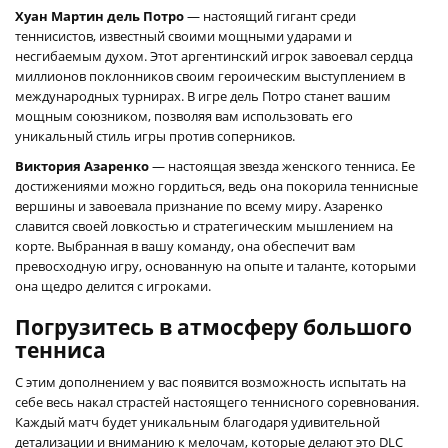
Хуан Мартин дель Потро
— настоящий гигант среди
теннисистов, известный своими мощными ударами и
несгибаемым духом. Этот аргентинский игрок завоевал сердца
миллионов поклонников своим героическим выступлением в
международных турнирах. В игре дель Потро станет вашим
мощным союзником, позволяя вам использовать его
уникальный стиль игры против соперников.
Виктория Азаренко
— настоящая звезда женского тенниса. Ее
достижениями можно гордиться, ведь она покорила теннисные
вершины и завоевала признание по всему миру. Азаренко
славится своей ловкостью и стратегическим мышлением на
корте. Выбранная в вашу команду, она обеспечит вам
превосходную игру, основанную на опыте и таланте, которыми
она щедро делится с игроками.
Погрузитесь в атмосферу большого
тенниса
С этим дополнением у вас появится возможность испытать на
себе весь накал страстей настоящего теннисного соревнования.
Каждый матч будет уникальным благодаря удивительной
детализации и вниманию к мелочам, которые делают это DLC