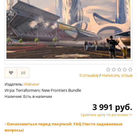
0 отзывов
/
Написать отзыв
Издатель:
Klabater
Игра: Terraformers: New Frontiers Bundle
Наличие: Есть в наличии
3 991 руб.
Сравнить цену по регионам >>
- Ознакомиться перед покупкой: FAQ (Часто задаваемые
вопросы)