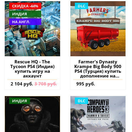
СКИДКА -44%
DLC
ИНДИЯ
НА АНГЛ.
Rescue HQ - The
Farmer's Dynasty
Tycoon PS4 (Индия)
Krampe Big Body 900
купить игру на
PS4 (Турция) купить
аккаунт
дополнение на
аккаунт
2 104 руб.
3 708 руб.
995 руб.
ИНДИЯ
DLC