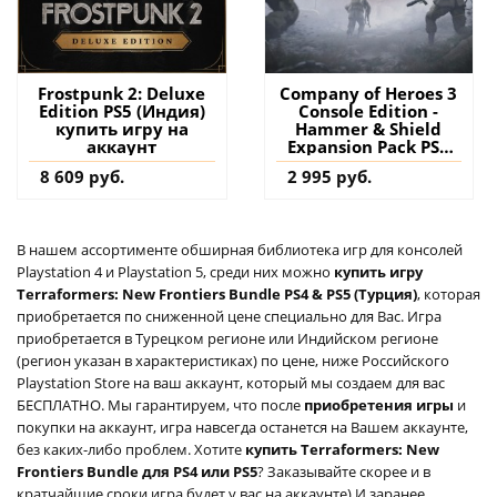
Frostpunk 2: Deluxe
Company of Heroes 3
Edition PS5 (Индия)
Console Edition -
купить игру на
Hammer & Shield
аккаунт
Expansion Pack PS5
(Турция) купить
8 609 руб.
2 995 руб.
дополнение на
аккаунт
В нашем ассортименте обширная библиотека игр для консолей
Playstation 4 и Playstation 5, среди них можно
купить игру
Terraformers: New Frontiers Bundle PS4 & PS5 (Турция)
, которая
приобретается по сниженной цене специально для Вас. Игра
приобретается в Турецком регионе или Индийском регионе
(регион указан в характеристиках) по цене, ниже Российского
Playstation Store на ваш аккаунт, который мы создаем для вас
БЕСПЛАТНО. Мы гарантируем, что после
приобретения игры
и
покупки на аккаунт, игра навсегда останется на Вашем аккаунте,
без каких-либо проблем. Хотите
купить Terraformers: New
Frontiers Bundle для PS4 или PS5
? Заказывайте скорее и в
кратчайшие сроки игра будет у вас на аккаунте) И заранее,