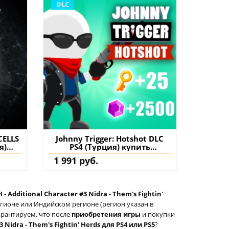
DLC
CELLS
Johnny Trigger: Hotshot DLC
я)
PS4 (Турция) купить
на
дополнение на аккаунт
1 991 руб.
 - Additional Character #3 Nidra - Them's Fightin'
егионе или Индийском регионе (регион указан в
арантируем, что после
приобретения игры
и покупки
3 Nidra - Them's Fightin' Herds для PS4 или PS5
?