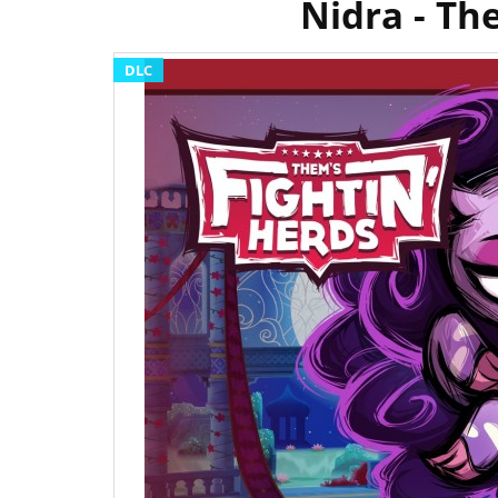
Nidra - Th
DLC