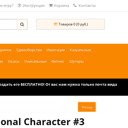
и игру?
Инструкции
Корзина
Контакты
Товаров 0 (0 руб.)
еринок
Единоборства
Имитация
Казуальные
ии
Ужасы
Уникальные
Фитнес
Шутеры
дать его БЕСПЛАТНО! От вас нам нужна только почта вида
onal Character #3