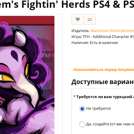
em's Fightin' Herds PS4 & P
Издатель:
Maximum Entertainmen
Игра: TFH - Additional Character #3
Наличие: Есть в наличии
- Ознакомиться перед покупко
Доступные вариа
Требуется ли вам турецкий 
Не требуется
Да, создайте (от вас нам