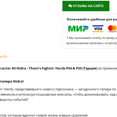
ОТЗЫВЫ НА САЙТЕ
Оплачивайте удобным для вас
* Мы принимаем оплату по всему ми
возникновения проблем с оплатой
 (0)
cter #3 Nidra - Them's Fightin' Herds PS4 & PS5 (Турция)
за приемли
тапира Nidra!
in' Herds, представившего нового персонажа — загадочного тапира по 
ивников и используя кошмарные миксапы, чтобы доминировать над со
овороты событий?
тов, которые вдохнут новую жизнь в ваши сражения: