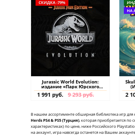
СКИДКА -79%
ИН
НА 
Jurassic World Evolution:
Skul
издание «Парк Юрского
(
периода» PS4 (Турция) купить
1 991 руб.
9 293 руб.
2 1
игру на аккаунт
В нашем ассортименте обширная библиотека игр для кон
Herds PS4 & PS5 (Турция)
, которая приобретается по 
характеристиках) по цене, ниже Российского Playstat
на аккаунт, игра навсегда останется на Вашем аккаунт