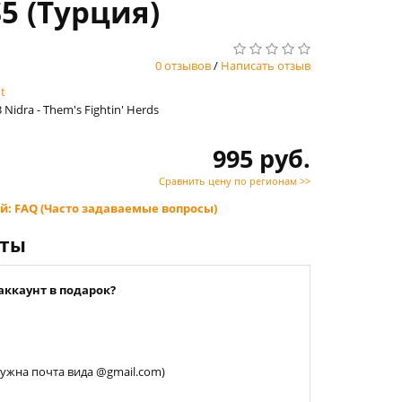
S5 (Турция)
0 отзывов
/
Написать отзыв
t
 Nidra - Them's Fightin' Herds
995 руб.
Сравнить цену по регионам >>
й: FAQ (Часто задаваемые вопросы)
нты
аккаунт в подарок?
 нужна почта вида @gmail.com)