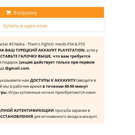
В корзину
Купить в один клик
cter #3 Nidra - Them's Fightin' Herds PS4 & PS5
НА ВАШ ТУРЕЦКИЙ АККАУНТ PLAYSTATION
, если у
СТАВЬТЕ ГАЛОЧКУ ВЫШЕ, что вам требуется
 в подарок
(акция действует только при первом
ида
@gmail.com
.
 указываете нам
ДОСТУПЫ К АККАУНТУ
(вводите в
й мы в рабочее время
в течении 40-50 минут
гры
. Игры купленные ночью приобретаются нами
АПНОЙ АУТЕНТИФИКАЦИИ
просьба заранее в
ОССТАНОВЛЕНИЯ
для мгновенного входа в аккаунт.