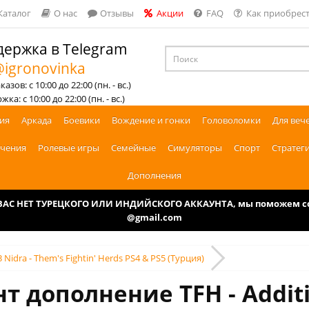
Каталог
О нас
Отзывы
Акции
FAQ
Как приобрест
ержка в Telegram
igronovinka
азов: с 10:00 до 22:00 (пн. - вс.)
ка: с 10:00 до 22:00 (пн. - вс.)
ия
Аркада
Боевики
Вождение и гонки
Головоломки
Для веч
чения
Ролевые игры
Семейные
Симуляторы
Спорт
Стратег
Дополнения
У ВАС НЕТ ТУРЕЦКОГО ИЛИ ИНДИЙСКОГО АККАУНТА, мы поможем соз
@gmail.com
3 Nidra - Them's Fightin' Herds PS4 & PS5 (Турция)
т дополнение TFH - Additi