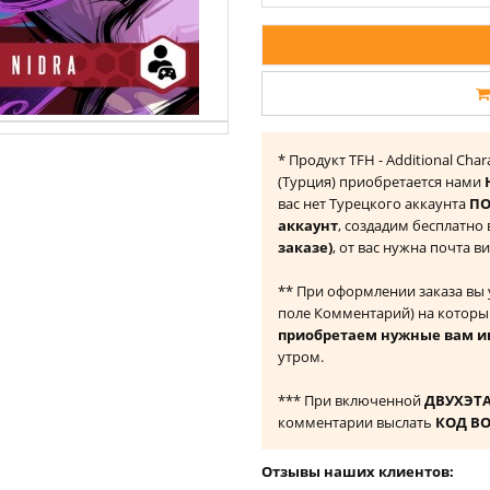
* Продукт TFH - Additional Chara
(Турция) приобретается нами
вас нет Турецкого аккаунта
ПО
аккаунт
, создадим бесплатно
заказе)
, от вас нужна почта в
** При оформлении заказа вы
поле Комментарий) на которы
приобретаем нужные вам и
утром.
*** При включенной
ДВУХЭТ
комментарии выслать
КОД В
Отзывы наших клиентов: