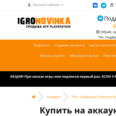
Личный кабинет
Подд
@
Обраб. зак
Тех. поддерж
Подписки
Создание аккаунта
Карты пополнен
Музыка и ритм
Образовательные
Приклю
АКЦИЯ! При заказе игры или подписки первый раз, ЕСЛИ 
Боевики
TFH - Additional Character #
Купить на аккаун