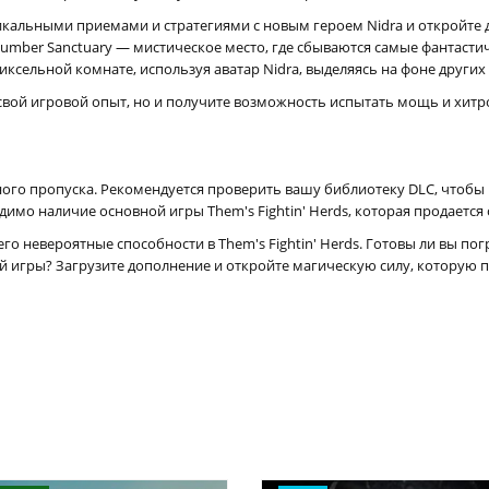
кальными приемами и стратегиями с новым героем Nidra и откройте 
umber Sanctuary — мистическое место, где сбываются самые фантасти
иксельной комнате, используя аватар Nidra, выделяясь на фоне других
свой игровой опыт, но и получите возможность испытать мощь и хитр
ного пропуска. Рекомендуется проверить вашу библиотеку DLC, чтобы
мо наличие основной игры Them's Fightin' Herds, которая продается 
его невероятные способности в Them's Fightin' Herds. Готовы ли вы п
 игры? Загрузите дополнение и откройте магическую силу, которую 