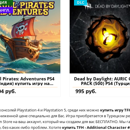
ДИЯ
DLC
АНГЛ.
l Pirates: Adventures PS4
Dead by Daylight: AURIC 
Индия) купить игру на
PACK (500) PS4 (Турци
аккаунт
купить дополнение 
04 руб.
995 руб.
аккаунт
солей Playstation 4 и Playstation 5, среди них можно
купить игру TFH
сниженной цене специально для Вас. Игра приобретается в Турецком р
ion Store на ваш аккаунт, который мы создаем для вас БЕСПЛАТНО. Мы г
е, без каких-либо проблем. Хотите
купить TFH - Additional Character #