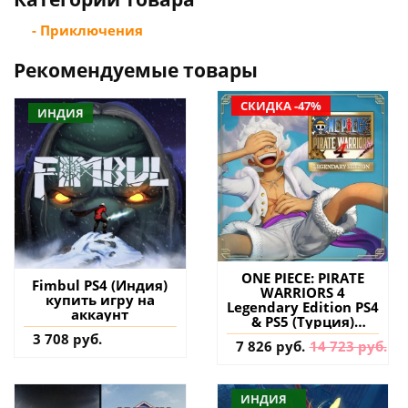
- Приключения
Рекомендуемые товары
СКИДКА -47%
ИНДИЯ
ONE PIECE: PIRATE
Fimbul PS4 (Индия)
WARRIORS 4
купить игру на
Legendary Edition PS4
аккаунт
& PS5 (Турция)
купить
3 708 руб.
7 826 руб.
14 723 руб.
ИНДИЯ