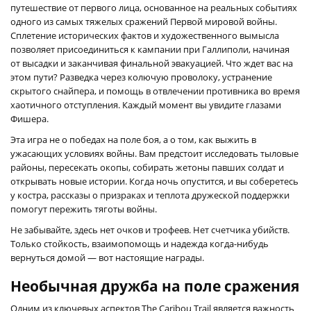
путешествие от первого лица, основанное на реальных событиях
одного из самых тяжелых сражений Первой мировой войны.
Сплетение исторических фактов и художественного вымысла
позволяет присоединиться к кампании при Галлиполи, начиная
от высадки и заканчивая финальной эвакуацией. Что ждет вас на
этом пути? Разведка через колючую проволоку, устранение
скрытого снайпера, и помощь в отвлечении противника во время
хаотичного отступления. Каждый момент вы увидите глазами
Фишера.
Эта игра не о победах на поле боя, а о том, как выжить в
ужасающих условиях войны. Вам предстоит исследовать тыловые
районы, пересекать окопы, собирать жетоны павших солдат и
открывать новые истории. Когда ночь опустится, и вы соберетесь
у костра, рассказы о призраках и теплота дружеской поддержки
помогут пережить тяготы войны.
Не забывайте, здесь нет очков и трофеев. Нет счетчика убийств.
Только стойкость, взаимопомощь и надежда когда-нибудь
вернуться домой — вот настоящие награды.
Необычная дружба на поле сражения
Одним из ключевых аспектов The Caribou Trail является важность