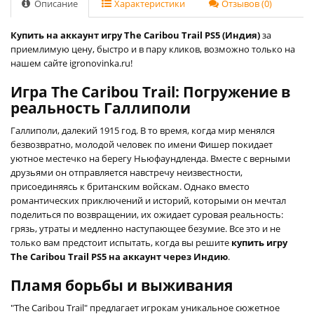
Описание
Характеристики
Отзывов (0)
Купить на аккаунт игру The Caribou Trail PS5 (Индия)
за
приемлимую цену, быстро и в пару кликов, возможно только на
нашем сайте igronovinka.ru!
Игра The Caribou Trail: Погружение в
реальность Галлиполи
Галлиполи, далекий 1915 год. В то время, когда мир менялся
безвозвратно, молодой человек по имени Фишер покидает
уютное местечко на берегу Ньюфаундленда. Вместе с верными
друзьями он отправляется навстречу неизвестности,
присоединяясь к британским войскам. Однако вместо
романтических приключений и историй, которыми он мечтал
поделиться по возвращении, их ожидает суровая реальность:
грязь, утраты и медленно наступающее безумие. Все это и не
только вам предстоит испытать, когда вы решите
купить игру
The Caribou Trail PS5 на аккаунт через Индию
.
Пламя борьбы и выживания
"The Caribou Trail" предлагает игрокам уникальное сюжетное