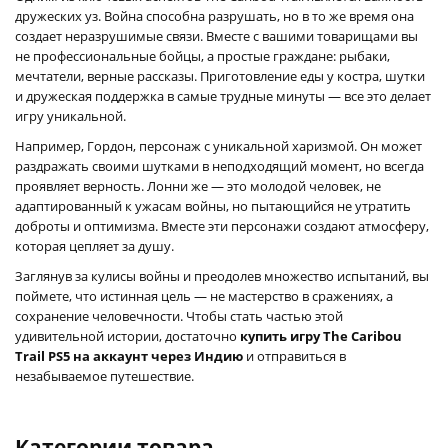
дружеских уз. Война способна разрушать, но в то же время она
создает неразрушимые связи. Вместе с вашими товарищами вы
не профессиональные бойцы, а простые граждане: рыбаки,
мечтатели, верные рассказы. Приготовление еды у костра, шутки
и дружеская поддержка в самые трудные минуты — все это делает
игру уникальной.
Например, Гордон, персонаж с уникальной харизмой. Он может
раздражать своими шутками в неподходящий момент, но всегда
проявляет верность. Лонни же — это молодой человек, не
адаптированный к ужасам войны, но пытающийся не утратить
доброты и оптимизма. Вместе эти персонажи создают атмосферу,
которая цепляет за душу.
Заглянув за кулисы войны и преодолев множество испытаний, вы
поймете, что истинная цель — не мастерство в сражениях, а
сохранение человечности. Чтобы стать частью этой
удивительной истории, достаточно
купить игру The Caribou
Trail PS5 на аккаунт через Индию
и отправиться в
незабываемое путешествие.
Категории товара