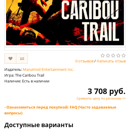
0 отзывов
/
Написать отзыв
Издатель:
ManaVoid Entertainment Inc.
Игра: The Caribou Trail
Наличие: Есть в наличии
3 708 руб.
Сравнить цену по регионам >>
- Ознакомиться перед покупкой: FAQ (Часто задаваемые
вопросы)
Доступные варианты