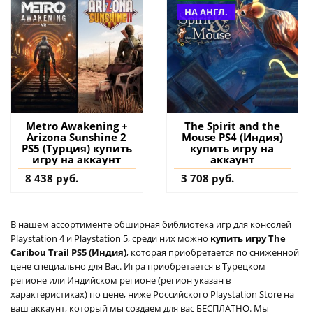
НА АНГЛ.
Metro Awakening +
The Spirit and the
Arizona Sunshine 2
Mouse PS4 (Индия)
PS5 (Турция) купить
купить игру на
игру на аккаунт
аккаунт
8 438 руб.
3 708 руб.
В нашем ассортименте обширная библиотека игр для консолей
Playstation 4 и Playstation 5, среди них можно
купить игру The
Caribou Trail PS5 (Индия)
, которая приобретается по сниженной
цене специально для Вас. Игра приобретается в Турецком
регионе или Индийском регионе (регион указан в
характеристиках) по цене, ниже Российского Playstation Store на
ваш аккаунт, который мы создаем для вас БЕСПЛАТНО. Мы