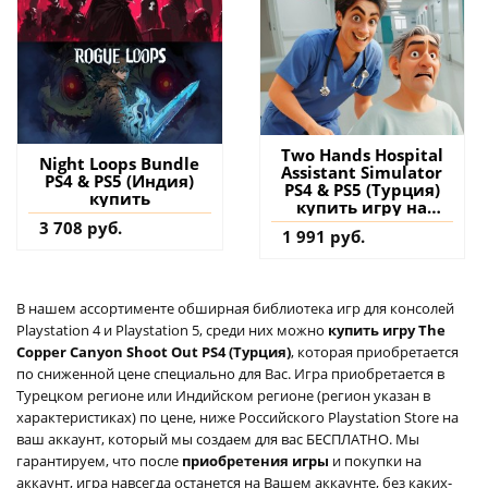
Two Hands Hospital
Night Loops Bundle
Assistant Simulator
PS4 & PS5 (Индия)
PS4 & PS5 (Турция)
купить
купить игру на
аккаунт
3 708 руб.
1 991 руб.
В нашем ассортименте обширная библиотека игр для консолей
Playstation 4 и Playstation 5, среди них можно
купить игру The
Copper Canyon Shoot Out PS4 (Турция)
, которая приобретается
по сниженной цене специально для Вас. Игра приобретается в
Турецком регионе или Индийском регионе (регион указан в
характеристиках) по цене, ниже Российского Playstation Store на
ваш аккаунт, который мы создаем для вас БЕСПЛАТНО. Мы
гарантируем, что после
приобретения игры
и покупки на
аккаунт, игра навсегда останется на Вашем аккаунте, без каких-