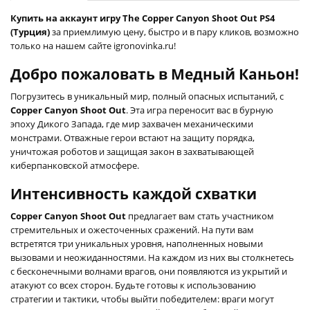
Купить на аккаунт игру The Copper Canyon Shoot Out PS4
(Турция)
за приемлимую цену, быстро и в пару кликов, возможно
только на нашем сайте igronovinka.ru!
Добро пожаловать в Медный Каньон!
Погрузитесь в уникальный мир, полный опасных испытаний, с
Copper Canyon Shoot Out
. Эта игра переносит вас в бурную
эпоху Дикого Запада, где мир захвачен механическими
монстрами. Отважные герои встают на защиту порядка,
уничтожая роботов и защищая закон в захватывающей
киберпанковской атмосфере.
Интенсивность каждой схватки
Copper Canyon Shoot Out
предлагает вам стать участником
стремительных и ожесточенных сражений. На пути вам
встретятся три уникальных уровня, наполненных новыми
вызовами и неожиданностями. На каждом из них вы столкнетесь
с бесконечными волнами врагов, они появляются из укрытий и
атакуют со всех сторон. Будьте готовы к использованию
стратегии и тактики, чтобы выйти победителем: враги могут