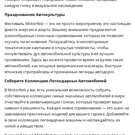
каждую гонку в визуальное наслаждение.
Празднование Автокультуры
Фестиваль Motorfest — это не просто мероприятие, это настоящая
фиеста энергии и азарта. Вашему вниманию предлагаются
разнообразные гоночные соревнования, которые не позволят
скучать ни мгновения. Погружайтесь в неповторимые
тематические кампании и открытые плейлисты, чтобы
почувствовать дух автомобильной культуры в её лучших
проявлениях. Здесь вы можете провести время за рулем таких
автомобилей, как мощные американские маслкары, быстрые
японские стритрейсеры и признанные легенды автодорог.
Соберите Коллекцию Легендарных Автомобилей
В Motorfest у вас есть уникальная возможность собрать
собственную коллекцию самых значимых автомобилей в мире.
Участвуйте в захватывающих гонках, которые проверят ваши
навыки и решимость. Каждое новое соревнование — это шанс на
завоевание престижных моделей для вашего гаража. Добавляйте
в свою коллекцию легендарные машины и наслаждайтесь их
силой и изяществом.
В каждой гонке Motorfest вы не только находитесь за рулем, но