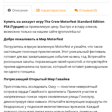
Описание
Характеристики
Отзывов (0)
Купить на аккаунт игру The Crew Motorfest Standard Edition
PS4 (Турция)
за приемлимую цену, быстро и в пару кликов,
возможно только на нашем сайте igronovinka.ru!
Добро пожаловать в Мир Motorfest
Погрузитесь в яркую вселенную Motorfest и узнайте, что такое
настоящие гоночные приключения. Этот уникальный фестиваль
готовит для вас захватывающие события на весь год. Встречайте
роскошные закаты, поражающие своей красотой, и почувствуйте
прилив адреналина на трассах, который не оставит равнодушным
ни одного гонщика.
Потрясающий Открытый Мир Гавайев
Приготовьтесь исследовать Оаху — поистине невероятный
остров в сердце Гавайского архипелага. Примите участие в
напряженных гонках через оживленные улицы Гонолулу,
демонстрируя свои навыки. Испытайте волнующие маршруты по
бездорожью у подножия величественных вулканов. Каждый
поворот открывает перед вами новые пейзажи, превращая