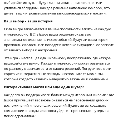
выбирайте их путь – будут ли они искать приключения или
упиваться абсурдом? Каждое решение наполнено юмором, что
делает ваши игровые моменты запоминающимися и яркими.
Ваш выбор – ваша история
Сила в игре заключается в вашей способности влиять на каждую
мини-историю. В
The Jekoos
ваши решения оказывают
значительное влияние на исход событий. Будут ли ваши герои
проявлять смелость или попадут в нелепые ситуации? Всё зависит
от вашего выбора и настроения.
Эта игра – настоящая ода школьному воображению, где каждое
ваше действие важно. Каждая мини-история может развиваться
по-разному в зависимости от ваших решений. Погрузитесь в эти
короткие интерактивные эпизоды и вспомните те моменты,
которые когда-то казались невероятно важными и смешными.
Интерактивная магия или еще один шутер?
Как долго вы поддерживали баланс между игровыми мирами?
The
Jekoos
приглашает вас вновь оказаться на пересечении детских
воспоминаний и настоящих решений. Будете ли вы создавать
комические эпизоды или снова уйдете в привычные шутеры на
поиск адреналина?