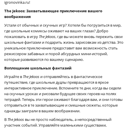
igronovinka.ru!
The Jekoos: Захватывающее приключение вашего
воображения
Устали от обычных и скучных игр? Хотели бы погрузиться в мир,
где школьные комиксы оживают на ваших глазах? Добро
пожаловать в игру
The Jekoos
, где вы можете вновь пережить свои
школьные фантазии и подарить жизнь зарисовкам из детства. Это
уникальное приключение предоставит вам возможность стать
режиссером забавных и порой абсурдных мини-историй,
которые развиваются по вашему сценарию.
Воплощение школьных фантазий
Играйте в
The Jekoos
и отправляйтесь в фантастическое
путешествие, где школьные дудлы превращаются в яркое
интерактивное приключение. Вспомните те дни, когда вы сидели
на скучных уроках и рисовали будущее своих героев на полях
тетрадей. Теперь эти герои оживают благодаря вам, и они готовы
отправиться в те захватывающие и смешные сюжеты, которые
однажды заиграли в вашем воображении.
В
The Jekoos
вы не просто наблюдатель, а непосредственный
участник событий. Управляйте маленькими существами,