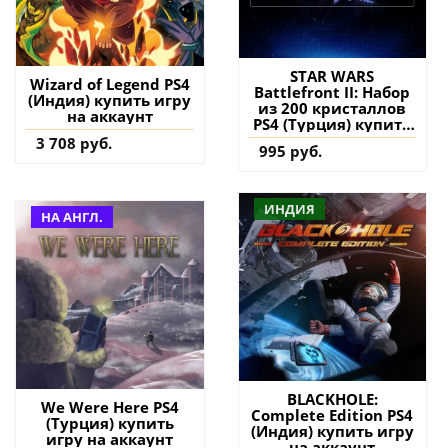
STAR WARS
Wizard of Legend PS4
Battlefront II: Набор
(Индия) купить игру
из 200 кристаллов
на аккаунт
PS4 (Турция) купить
дополнение на
3 708 руб.
995 руб.
аккаунт
ИНДИЯ
НА АНГЛ.
BLACKHOLE:
We Were Here PS4
Complete Edition PS4
(Турция) купить
(Индия) купить игру
игру на аккаунт
на аккаунт