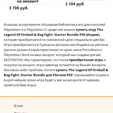
на аккаунт
2 104 руб.
3 708 руб.
В нашем ассортименте обширная библиотека игр для консолей
Playstation 4 и Playstation 5, среди них можно
купить игру The
Legend Of Fireball & Bag Fight: Starter Bundle PS5 (Индия)
,
которая приобретается по сниженной цене специально для Вас.
Игра приобретается в Турецком регионе или Индийском регионе
(регион указан в характеристиках) по цене, ниже Российского
Playstation Store на ваш аккаунт, который мы создаем для вас
БЕСПЛАТНО. Мы гарантируем, что после
приобретения игры
и
покупки на аккаунт, игра навсегда останется на Вашем аккаунте,
без каких-либо проблем. Хотите
купить The Legend Of Fireball &
Bag Fight: Starter Bundle для PS4 или PS5
? Заказывайте скорее и
в кратчайшие сроки игра будет у вас на аккаунте) И заранее,
приятной Вам игры)
О нас