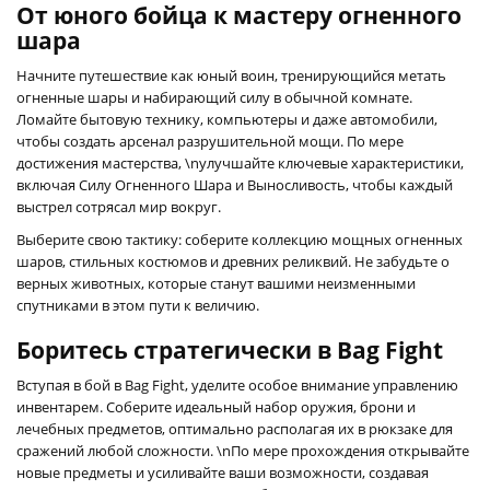
От юного бойца к мастеру огненного
шара
Начните путешествие как юный воин, тренирующийся метать
огненные шары и набирающий силу в обычной комнате.
Ломайте бытовую технику, компьютеры и даже автомобили,
чтобы создать арсенал разрушительной мощи. По мере
достижения мастерства, \n
улучшайте ключевые характеристики
,
включая Силу Огненного Шара и Выносливость, чтобы каждый
выстрел сотрясал мир вокруг.
Выберите свою тактику: соберите коллекцию мощных огненных
шаров, стильных костюмов и древних реликвий. Не забудьте о
верных животных, которые станут вашими неизменными
спутниками в этом пути к величию.
Боритесь стратегически в Bag Fight
Вступая в бой в Bag Fight, уделите особое внимание управлению
инвентарем. Соберите идеальный набор оружия, брони и
лечебных предметов, оптимально располагая их в рюкзаке для
сражений любой сложности. \nПо мере прохождения открывайте
новые предметы и усиливайте ваши возможности, создавая