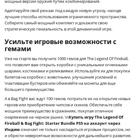
мощные версии оружия путем комбинирования.
Адаптируйте свой рюкзак под каждую новую угрозу, находя
лучшие способы использования ограниченного пространства.
Соберите самый мощный комплект и докажите свою
стратегическую гениальность в этой динамичной игре.
Усильте игровые возможности с
гемами
Уже на старте вы получите 1000 гемов для The Legend Of Fireball,
что позволит вам открыть коробки с уникальными огненными
шарами, костюмами и реликвиями. Используйте их для покупки
билетов на коробки с животными, улучшения усилений и
\nактивации бустеров или обменяйте на монеты для еще
большего преимущества.
А в Bag Fight вас ждут 100 гемов, потратьте их на открытие новых
героев или приобретение чипсов и скинов. Обеспечьте себе
мощное преимущество в сражениях, покупая отличное
снаряжение на черном рынке. \n
Купить игру The Legend Of
Fireball & Bag Fight: Starter Bundle PS5 на аккаунт через
Индию
означает не только насладиться игровым процессом, но
и обрести невероятные возможности для дальнейшего развития.