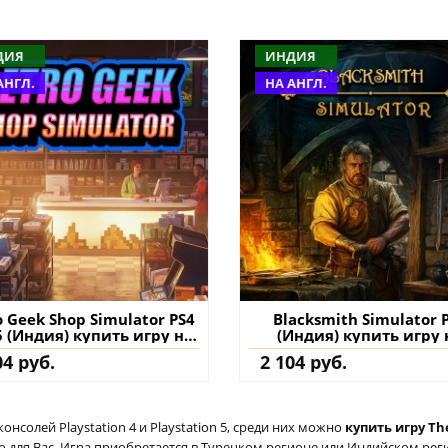
ДИЯ
ИНДИЯ
АНГЛ.
НА АНГЛ.
o Geek Shop Simulator PS4
Blacksmith Simulator 
5 (Индия) купить игру на
(Индия) купить игру 
аккаунт
аккаунт
04 руб.
2 104 руб.
солей Playstation 4 и Playstation 5, среди них можно
купить игру The
для Вас. Игра приобретается в Турецком регионе или Индийском регио