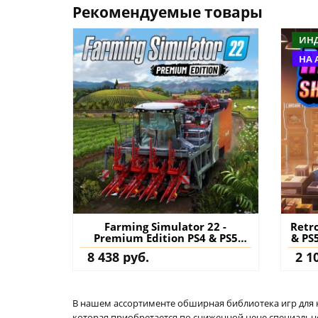
Рекомендуемые товары
ИН
НА 
Farming Simulator 22 -
Retr
Premium Edition PS4 & PS5
& PS
(Турция) купить игру на
8 438 руб.
2 1
аккаунт
В нашем ассортименте обширная библиотека игр для кон
которая приобретается по сниженной цене специально 