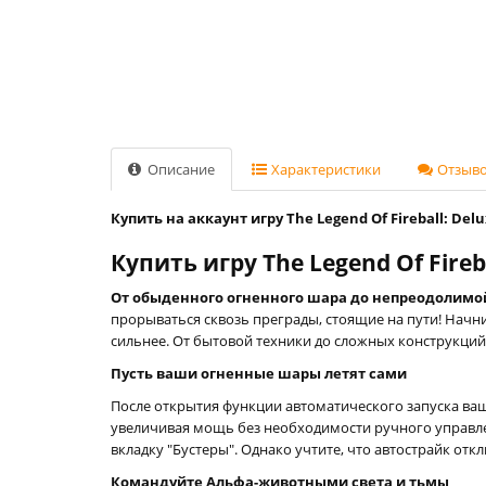
Описание
Характеристики
Отзывов
Купить на аккаунт игру The Legend Of Fireball: Delu
Купить игру The Legend Of Fireb
От обыденного огненного шара до непреодолимо
прорываться сквозь преграды, стоящие на пути! Начн
сильнее. От бытовой техники до сложных конструкци
Пусть ваши огненные шары летят сами
После открытия функции автоматического запуска ваш
увеличивая мощь без необходимости ручного управле
вкладку "Бустеры". Однако учтите, что автострайк отк
Командуйте Альфа-животными света и тьмы