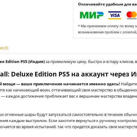
Оплачивайте удобным для вас
* Мы принимаем оплату по всему ми
возникновения проблем с оплатой
 (0)
xe Edition PS5 (Индия)
за приемлимую цену, быстро и в пару кликов, в
all: Deluxe Edition PS5 на аккаунт через
й мощи — ваше приключение начинается именно здесь!
Найдите
ите как начинающий воин, оттачивающий свое мастерство в обыденной
й — каждое достижение приближает вас к вершинам мастерства владе
и огненные шары будут запускаться самостоятельно в течение обычн
ния каждым выстрелом. Если захотите вернуться к ручному контролю,
лючается во время испытаний, так что придется доказать свое мастерс