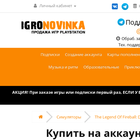
Личный кабинет
Подд
@
Обраб. зак
Тех. поддерж
Подписки
Создание аккаунта
Карты пополнен
Музыка и ритм
Образовательные
Приклю
АКЦИЯ! При заказе игры или подписки первый раз, ЕСЛИ 
Симуляторы
The Legend Of Fireball: 
Купить на аккаунт