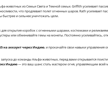
льфа-животных из Семьи Света и Темной семьи. Griffith усиливает пасс
ливости, что продлевает полет огненных шаров. Rath усиливает пас
 быстрее и сильнее уничтожать цели.
их для открытия коробок с огненными шарами, костюмами и реликвиям
устеры или обменивайте гемы на монеты. Постоянно усиливайтесь, от
 PS5 на аккаунт через Индию
, и прокачайте свои навыки управления
о запуска до команды Альфа-животных, перед вами открывается поист
через Индию
— это ваш шанс стать мастером огня, управляющим всей 