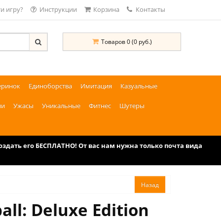
и игру?
Инструкции
Корзина
Контакты
Товаров 0 (0 руб.)
еринок
Единоборства
Имитация
Казуальные
ии
Ужасы
Уникальные
Фитнес
Шутеры
дать его БЕСПЛАТНО! От вас нам нужна только почта вида
ll: Deluxe Edition