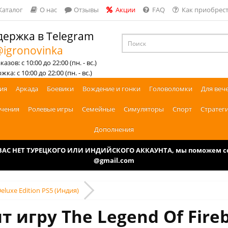
Каталог
О нас
Отзывы
Акции
FAQ
Как приобрест
ержка в Telegram
igronovinka
азов: с 10:00 до 22:00 (пн. - вс.)
ка: с 10:00 до 22:00 (пн. - вс.)
ия
Аркада
Боевики
Вождение и гонки
Головоломки
Для веч
чения
Ролевые игры
Семейные
Симуляторы
Спорт
Стратег
Дополнения
У ВАС НЕТ ТУРЕЦКОГО ИЛИ ИНДИЙСКОГО АККАУНТА, мы поможем соз
@gmail.com
Deluxe Edition PS5 (Индия)
 игру The Legend Of Fireba