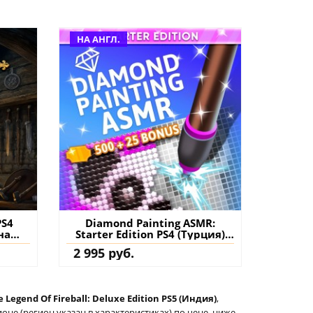
НА АНГЛ.
PS4
Diamond Painting ASMR:
на
Starter Edition PS4 (Турция)
купить
2 995 руб.
 Legend Of Fireball: Deluxe Edition PS5 (Индия)
,
не (регион указан в характеристиках) по цене, ниже