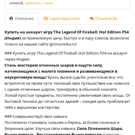
оплатой,
свяжитесь с нами.
Описание
Характеристики
Отзывов (0)
Купить на аккаунт игру The Legend Of Fireball: Hot Edition PS4
(Индия)
за приемлимую цену, быстро и в пару кликов, возможно
только на нашем сайте igronovinka.ru!
### Купить игру The Legend Of Fireball: Hot Edition PS4 на аккаунт
через Индию
Стань мастером огненных шаров и ощути силу,
начинающуюся с малого пламени и развивающуюся в
неукротимую мощь!
Брось вызов судьбе, уничтожая все, что
встретится на твоем пути. Начинай свое путешествие как новичок
с одним огненным шаром, тренируясь в обычной комнате.
Ломай простые предметы, постепенно увеличивая свою мощь. От
бытовой техники до гигантских зданий – каждая цель приближает
тебя к вершинам мастерства.
### Совершенствуй свои навыки
Постепенно становись сильнее и берись за более сложные и
безумные цели. Улучши свои навыки:
Сила Огненного Шара,
Выносливость, Восстановление Выносливости
и другие