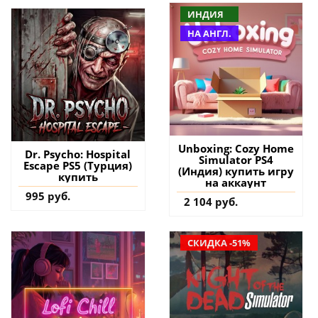
ИНДИЯ
НА АНГЛ.
Unboxing: Cozy Home
Dr. Psycho: Hospital
Simulator PS4
Escape PS5 (Турция)
(Индия) купить игру
купить
на аккаунт
995 руб.
2 104 руб.
СКИДКА -51%