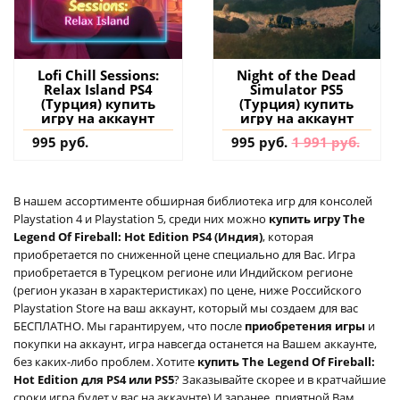
Lofi Chill Sessions:
Night of the Dead
Relax Island PS4
Simulator PS5
(Турция) купить
(Турция) купить
игру на аккаунт
игру на аккаунт
995 руб.
995 руб.
1 991 руб.
В нашем ассортименте обширная библиотека игр для консолей
Playstation 4 и Playstation 5, среди них можно
купить игру The
Legend Of Fireball: Hot Edition PS4 (Индия)
, которая
приобретается по сниженной цене специально для Вас. Игра
приобретается в Турецком регионе или Индийском регионе
(регион указан в характеристиках) по цене, ниже Российского
Playstation Store на ваш аккаунт, который мы создаем для вас
БЕСПЛАТНО. Мы гарантируем, что после
приобретения игры
и
покупки на аккаунт, игра навсегда останется на Вашем аккаунте,
без каких-либо проблем. Хотите
купить The Legend Of Fireball:
Hot Edition для PS4 или PS5
? Заказывайте скорее и в кратчайшие
сроки игра будет у вас на аккаунте) И заранее, приятной Вам