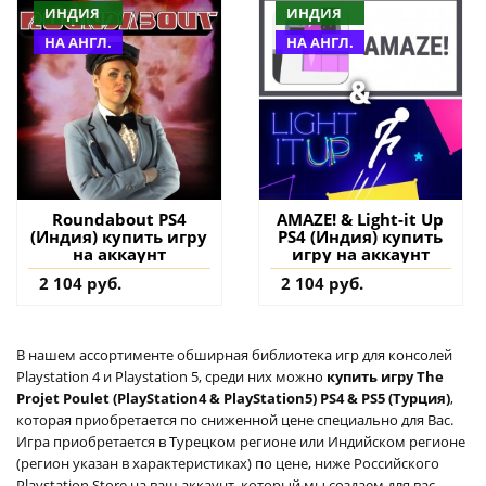
ИНДИЯ
ИНДИЯ
НА АНГЛ.
НА АНГЛ.
Roundabout PS4
AMAZE! & Light-it Up
(Индия) купить игру
PS4 (Индия) купить
на аккаунт
игру на аккаунт
2 104 руб.
2 104 руб.
В нашем ассортименте обширная библиотека игр для консолей
Playstation 4 и Playstation 5, среди них можно
купить игру The
Projet Poulet (PlayStation4 & PlayStation5) PS4 & PS5 (Турция)
,
которая приобретается по сниженной цене специально для Вас.
Игра приобретается в Турецком регионе или Индийском регионе
(регион указан в характеристиках) по цене, ниже Российского
Playstation Store на ваш аккаунт, который мы создаем для вас