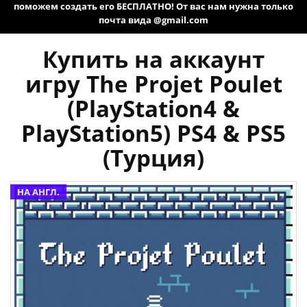
поможем создать его БЕСПЛАТНО! От вас нам нужна только
почта вида @gmail.com
Купить на аккаунт
игру The Projet Poulet
(PlayStation4 &
PlayStation5) PS4 & PS5
(Турция)
НА АНГЛ.