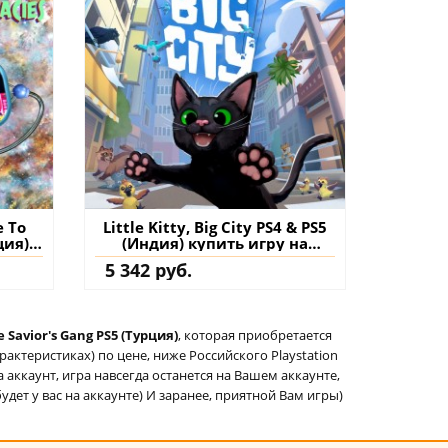
e To
Little Kitty, Big City PS4 & PS5
ция)
(Индия) купить игру на
нт
аккаунт
5 342 руб.
 Savior's Gang PS5 (Турция)
, которая приобретается
актеристиках) по цене, ниже Российского Playstation
а аккаунт, игра навсегда останется на Вашем аккаунте,
удет у вас на аккаунте) И заранее, приятной Вам игры)