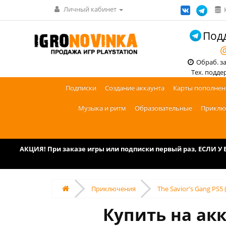
Личный кабинет
Подд
@
Обраб. зак
Тех. поддерж
Подписки
Создание аккаунта
Карты пополнен
Музыка и ритм
Образовательные
Приклю
АКЦИЯ! При заказе игры или подписки первый раз, ЕСЛИ 
Приключения
The Savior's Gang PS5
Купить на акк