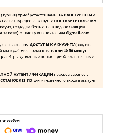
S5 (Турция) приобретается нами
НА ВАШ ТУРЕЦКИЙ
 у вас нет Турецкого аккаунта
ПОСТАВЬТЕ ГАЛОЧКУ
ккаунт
, создадим бесплатно в подарок
(акция
м заказе)
, от вас нужна почта вида
@gmail.com
.
 указываете нам
ДОСТУПЫ К АККАУНТУ
(вводите в
й мы в рабочее время
в течении 40-50 минут
гры
. Игры купленные ночью приобретаются нами
АПНОЙ АУТЕНТИФИКАЦИИ
просьба заранее в
ОССТАНОВЛЕНИЯ
для мгновенного входа в аккаунт.
 способом: