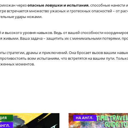
прихожан через
опасные ловушки и испытания
, способные нанести 
гре встречается множество ужасных и гротескных опасностей – от рас
ртельные удары ножами.
 и высокого уровня навыков. Ведь от вашей способности координиро
ня живыми. Ваша задача – защитить их с минимальными потерями, про
менты стратегии, драмы и приключений. Она бросает вызов вашим навык
противостоять всем испытаниям, что встретятся на вашем пути. Тольк
яженных моментов.
ДИЯ
НА АНГЛ.
АНГЛ.