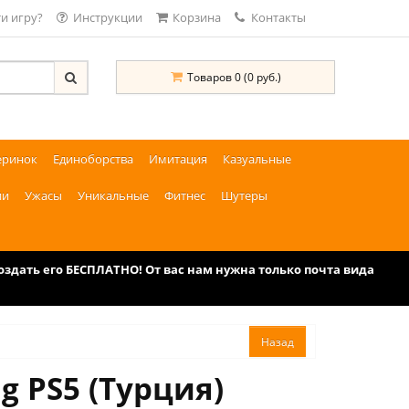
и игру?
Инструкции
Корзина
Контакты
Товаров 0 (0 руб.)
еринок
Единоборства
Имитация
Казуальные
ии
Ужасы
Уникальные
Фитнес
Шутеры
дать его БЕСПЛАТНО! От вас нам нужна только почта вида
g PS5 (Турция)