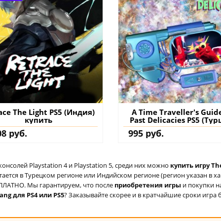
ace The Light PS5 (Индия)
A Time Traveller's Guid
купить
Past Delicacies PS5 (Тур
купить игру на аккау
08 руб.
995 руб.
солей Playstation 4 и Playstation 5, среди них можно
купить игру The
ается в Турецком регионе или Индийском регионе (регион указан в хар
ЕСПЛАТНО. Мы гарантируем, что после
приобретения игры
и покупки н
Gang для PS4 или PS5
? Заказывайте скорее и в кратчайшие сроки игра б