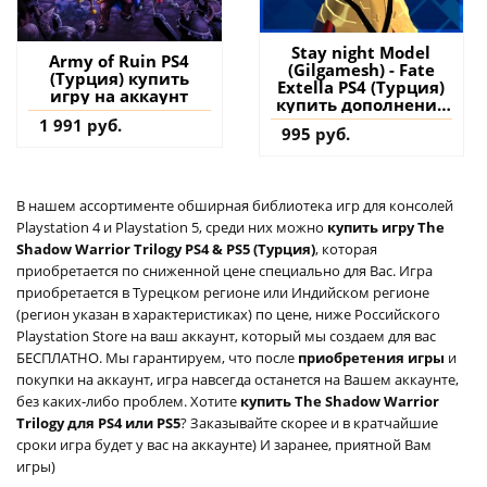
Stay night Model
Army of Ruin PS4
(Gilgamesh) - Fate
(Турция) купить
Extella PS4 (Турция)
игру на аккаунт
купить дополнение
на аккаунт
1 991 руб.
995 руб.
В нашем ассортименте обширная библиотека игр для консолей
Playstation 4 и Playstation 5, среди них можно
купить игру The
Shadow Warrior Trilogy PS4 & PS5 (Турция)
, которая
приобретается по сниженной цене специально для Вас. Игра
приобретается в Турецком регионе или Индийском регионе
(регион указан в характеристиках) по цене, ниже Российского
Playstation Store на ваш аккаунт, который мы создаем для вас
БЕСПЛАТНО. Мы гарантируем, что после
приобретения игры
и
покупки на аккаунт, игра навсегда останется на Вашем аккаунте,
без каких-либо проблем. Хотите
купить The Shadow Warrior
Trilogy для PS4 или PS5
? Заказывайте скорее и в кратчайшие
сроки игра будет у вас на аккаунте) И заранее, приятной Вам
игры)