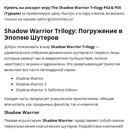
Купить на аккаунт игру The Shadow Warrior Trilogy PS4 & PS5
(Турция)
за приемлимую цену, быстро и в пару кликов, возможно
только на нашем сайте igronovinka.ru!
Shadow Warrior Trilogy: Погружение в
Эпопею Шутеров
Добро пожаловать в мир
Shadow Warrior Trilogy
—
удивительное собрание динамичных шутеров от первого лица,
которые увлекут вас в невероятное путешествие, полное
неистового экшена и адреналина. Эта захватывающая трилогия
включает все части легендарной серии:
Shadow Warrior
Shadow Warrior 2
Shadow Warrior 3: Definitive Edition
Каждая часть предлагает уникальное приключение, обещая
впечатлить как преданных фанатов, так и новичков.
Shadow Warrior
Первая игра в серии,
Shadow Warrior
, представляет собой смелое
переосмысление классических шутеров. Разработана компанией