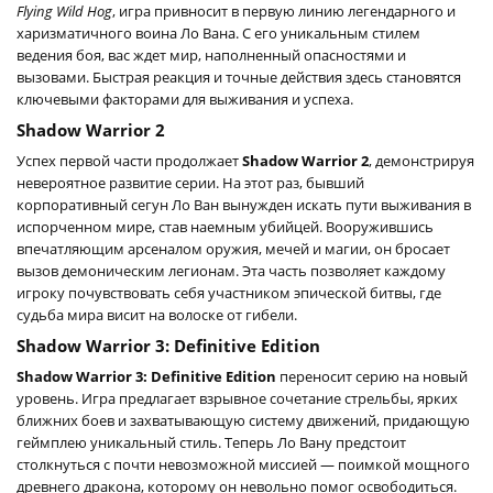
Flying Wild Hog
, игра привносит в первую линию легендарного и
харизматичного воина Ло Вана. С его уникальным стилем
ведения боя, вас ждет мир, наполненный опасностями и
вызовами. Быстрая реакция и точные действия здесь становятся
ключевыми факторами для выживания и успеха.
Shadow Warrior 2
Успех первой части продолжает
Shadow Warrior 2
, демонстрируя
невероятное развитие серии. На этот раз, бывший
корпоративный сегун Ло Ван вынужден искать пути выживания в
испорченном мире, став наемным убийцей. Вооружившись
впечатляющим арсеналом оружия, мечей и магии, он бросает
вызов демоническим легионам. Эта часть позволяет каждому
игроку почувствовать себя участником эпической битвы, где
судьба мира висит на волоске от гибели.
Shadow Warrior 3: Definitive Edition
Shadow Warrior 3: Definitive Edition
переносит серию на новый
уровень. Игра предлагает взрывное сочетание стрельбы, ярких
ближних боев и захватывающую систему движений, придающую
геймплею уникальный стиль. Теперь Ло Вану предстоит
столкнуться с почти невозможной миссией — поимкой мощного
древнего дракона, которому он невольно помог освободиться.