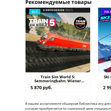
Рекомендуемые товары
DLC
НА 
Train Sim World 5:
Ski
Semmeringbahn: Wiener
Neustadt - Mürzzuschlag Route
5 870 руб.
2 9
Add-On PS4 & PS5 (Турция)
купить дополнение на
аккаунт
В нашем ассортименте обширная библиотека игр для кон
которая приобретается по сниженной цене специально 