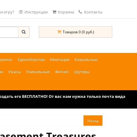
и игру?
Инструкции
Корзина
Контакты
Товаров 0 (0 руб.)
еринок
Единоборства
Имитация
Казуальные
ии
Ужасы
Уникальные
Фитнес
Шутеры
дать его БЕСПЛАТНО! От вас нам нужна только почта вида
asement Treasures