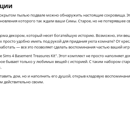
кции
окрытом пылью подвале можно обнаружить настоящие сокровища. Эти
бновления которого так ждали ваши Симы. Старое, но не потерявшее с
ма декором, который несет богатейшую историю. Возможно, эти вещ
х просто удобно иметь под рукой для придания уюта комнате? От крес
аботать — все это позволяет сделать воспоминания частью вашей игр
Sims 4 Basement Treasures Kit". Этот комплект не просто наполняет 
орое бывает только у любимых вещей с историей. С таким набором ста
.
тавить дом, но и наполнить его душой, открыв кладовую воспоминани
ом действительно своим.