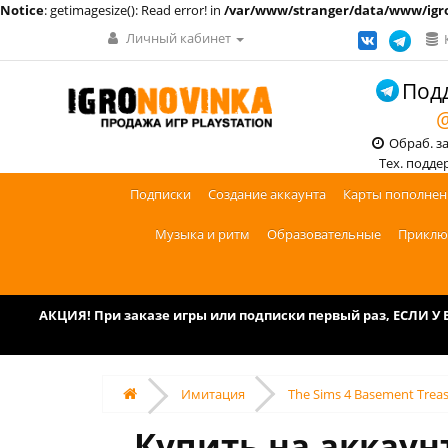
Notice
: getimagesize(): Read error! in
/var/www/stranger/data/www/igro
Личный кабинет
Подд
@
Обраб. зак
Тех. поддерж
Подписки
Создание аккаунта
Карты пополнен
Музыка и ритм
Образовательные
Приклю
АКЦИЯ! При заказе игры или подписки первый раз, ЕСЛИ 
Имитация
The Sims 4 Basement Treas
Купить на аккаун