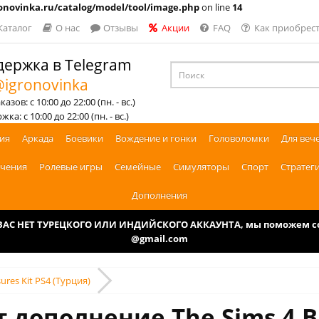
novinka.ru/catalog/model/tool/image.php
on line
14
Каталог
О нас
Отзывы
Акции
FAQ
Как приобрест
ержка в Telegram
igronovinka
азов: с 10:00 до 22:00 (пн. - вс.)
ка: с 10:00 до 22:00 (пн. - вс.)
ия
Аркада
Боевики
Вождение и гонки
Головоломки
Для веч
чения
Ролевые игры
Семейные
Симуляторы
Спорт
Стратег
Дополнения
У ВАС НЕТ ТУРЕЦКОГО ИЛИ ИНДИЙСКОГО АККАУНТА, мы поможем соз
@gmail.com
ures Kit PS4 (Турция)
т дополнение The Sims 4 B