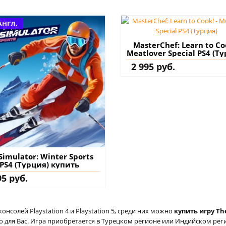
АНГЛ.
MasterChef: Learn to Coo
Meatlover Special PS4 (Т
купить
2 995 руб.
 Simulator: Winter Sports
PS4 (Турция) купить
95 руб.
солей Playstation 4 и Playstation 5, среди них можно
купить игру The
для Вас. Игра приобретается в Турецком регионе или Индийском регио