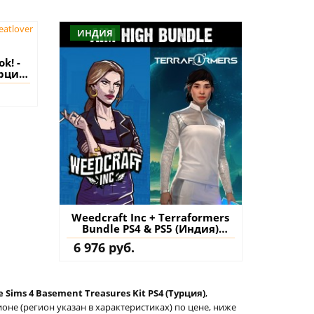
ИНДИЯ
k! -
урция)
Weedcraft Inc + Terraformers
Bundle PS4 & PS5 (Индия)
купить игру на аккаунт
6 976 руб.
 Sims 4 Basement Treasures Kit PS4 (Турция)
,
не (регион указан в характеристиках) по цене, ниже