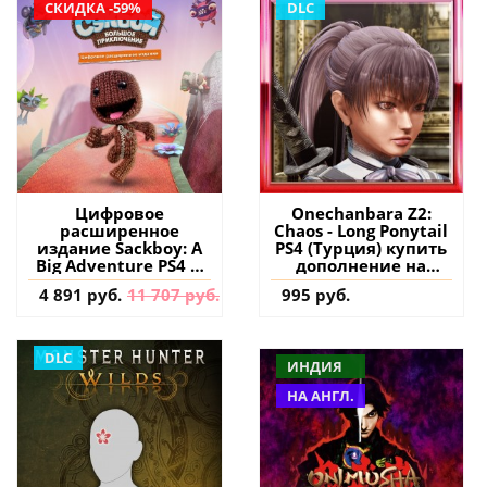
СКИДКА -59%
DLC
Цифровое
Onechanbara Z2:
расширенное
Chaos - Long Ponytail
издание Sackboy: A
PS4 (Турция) купить
Big Adventure PS4 &
дополнение на
PS5 (Турция) купить
аккаунт
4 891 руб.
11 707 руб.
995 руб.
игру на аккаунт
DLC
ИНДИЯ
НА АНГЛ.