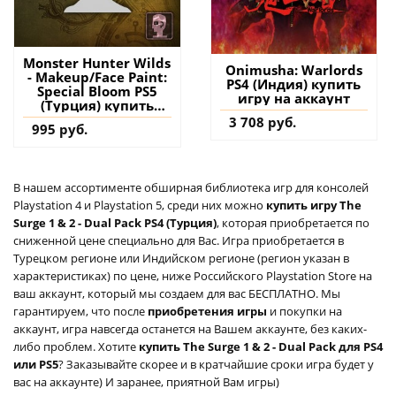
Monster Hunter Wilds
Onimusha: Warlords
- Makeup/Face Paint:
PS4 (Индия) купить
Special Bloom PS5
игру на аккаунт
(Турция) купить
дополнение на
3 708 руб.
995 руб.
аккаунт
В нашем ассортименте обширная библиотека игр для консолей
Playstation 4 и Playstation 5, среди них можно
купить игру The
Surge 1 & 2 - Dual Pack PS4 (Турция)
, которая приобретается по
сниженной цене специально для Вас. Игра приобретается в
Турецком регионе или Индийском регионе (регион указан в
характеристиках) по цене, ниже Российского Playstation Store на
ваш аккаунт, который мы создаем для вас БЕСПЛАТНО. Мы
гарантируем, что после
приобретения игры
и покупки на
аккаунт, игра навсегда останется на Вашем аккаунте, без каких-
либо проблем. Хотите
купить The Surge 1 & 2 - Dual Pack для PS4
или PS5
? Заказывайте скорее и в кратчайшие сроки игра будет у
вас на аккаунте) И заранее, приятной Вам игры)